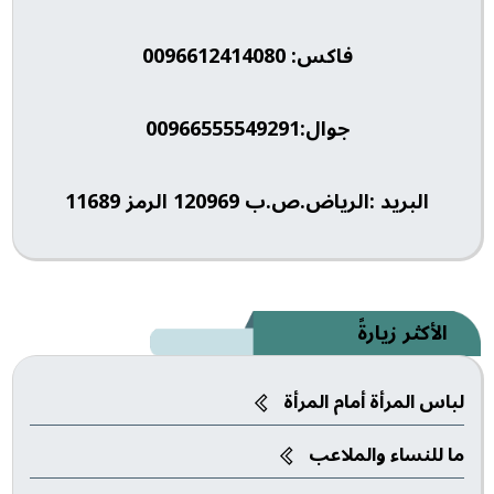
فاكس: 0096612414080
جوال:00966555549291
البريد :الرياض.ص.ب 120969 الرمز 11689
الأكثر زيارةً
لباس المرأة أمام المرأة
ما للنساء والملاعب‎