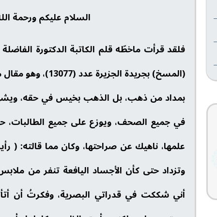
السلام عليكم ورحمة الله
فلقد قرأت ماخطّه قلم الكاتبة الدكتورة الفاضلة 
(المسخ) بجريدة الجزي
بمداد من ذهب، بل الذهب بخيس في حقه، ويشهد 
في جميع الصحف، ويوزع على جميع الطالبات، حي
علمها، ناهيك عن صراحتها، وكان مما قالته: ( رأ
وتزداد حتى كأن الأجساد اليافعة تنفر من مل
أني شككت في قدراتي البصرية، وفكرتُ أن أتأكد