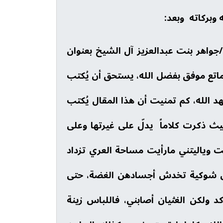
 وبركاته وبعد:
/جواهر بنت عبدالعزيز آل الشيخ بعنوان
رة عدد (13077)، وهو مقال ماتع موفق بفضل الله، يستحق أن يُكتب
الله، كم تمنيت أن هذا المقال يُكتب
ث ذكرت كلاماً يدلّ على غيرتها وعلى
يت وياليتني مارأيت مساحة العري تزداد
ابس شوكية تخدش أجسادهن الغضة، حتى
 ولكن الغثيان أصابني، فاللباس زينة