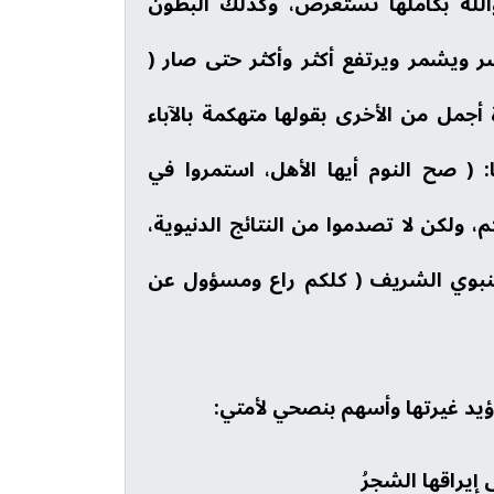
والله بكاملها تستعرض، وكذلك البطون
 ويشمر ويرتفع أكثر وأكثر حتى صار (
أجمل من الأخرى بقولها متهكمة بالآباء
: ( صح النوم أيها الأهل، استمروا في
م، ولكن لا تصدموا من النتائج الدنيوية،
النبوي الشريف ( كلكم راع ومسؤول عن
وأؤيد غيرتها وأسهم بنصحي لأمتي:
راقها الشجرُ