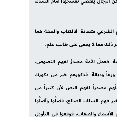
 عن الرجال يقتضي تفسخهاا أمام النساء،
كم الشرعي متعددة، فالكتاب والسنة هما
ير ذلك مما لا يخفى على طالب علم.
مة، فعملُ الأمة مصدرٌ لفهم النصوص،
ورعاً وديانة، فذكورهم خير من ذكورنا،
لُهم مصدراً لفهم النص لأن كثيراً من
 فهم السلف الصالح، فضلُّوا وأضلُّوا
الأسماء والصفات، فوقعوا في التأويل