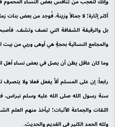
وإنك لتعجب من تنافس بعض النساء المحموم في 
أكثر إثارة؛ لا جمالاً وزينة، فُوجد من بعض بنات ز
بل والرقيقة الشفافة التي تصف وتشف، فأصبحن 
والمجامع النسائية بحجةٍ هي أوهى وربي من بيت ا
وما كان عاقل يظن أن يصل في بعض نساء أهل الإيم
رابعاً: إن على المسلم ألاَّ يفعل فعلا ولا يتصرف ت
سنة رسول الله صلى الله عليه وسلم نبراس، فإذا ع
الثقات والجماعة الأثبات؛ ليأخذ منهم العلم الشرع
ولله الحمد الكثير في القديم والحديث.