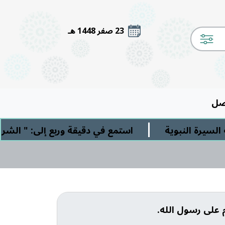
23 صفر 1448 هـ
صل
|
بوية
استمع في دقيقة وربع إلى: " الشرك الأصغر"
 على رسول الله.