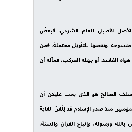
أصل الأصيل للعلم الشرعي، فبعضُ
نسوخة، وبعضها للتأويل محتملة. فمن
هواه الفاسد، أو جهله المركب، فمآله أن
 السلف الصالح هو الذي يجب عليكن أن
مؤمنين منذ صدر الإسلام قد بَلَغنَ الغاية
 بالله ورسوله، وإتباع القرآن والسنة،