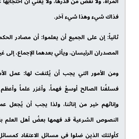
المرأة، ولا نقص من قدرها، ولا يعني أن احتجابها
فذاك شيء وهذا شيء آخر.
ثانياً: إن على الجميع أن يعلموا: أن مصادر الح
المصدران الرئيسان، ويأتي بعدهما الإجماع، إلى غ
ومن الأمور التي يجب أن يُلتفت لها: عمل الأ
فسلفُنا الصالح أوسعُ فهماً، وأغزر علماً وأعظم 
وإناثهم خير من إناثنا، ولذا يجب أن يُجعل عم
النصوص الشرعية قد فهمها بعضُ أهل العلم بغير
كأولئك الذين ضلوا في مسائل الاعتقاد كمسائل 