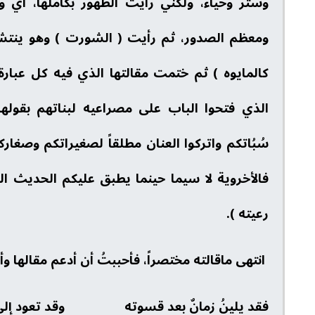
وستر وحياء، ولكني رأيت الظهور بكاملها، أي 
ومعظم الصدور، ثم رأيت ( الشورت ) وهو ينتشر
كالمايوه ) ثم ختمت مقالتها الذي فيه كل عبارة 
الذي فتحوا الباب على مصراعيه لبناتهم بقولها
سُبُاتكم واتركوا العنان مطلقاً لصغيراتكم وصغارك
فالأخروية لا سيما حينما يطبق عليكم الحديث 
رعيته ).
انتهى ماقالته مختصراً، فأحببتُ أن أدعم مقالها 
فقد يلينُ زمانٌ بعد قسوته وقد تعود إلى إي