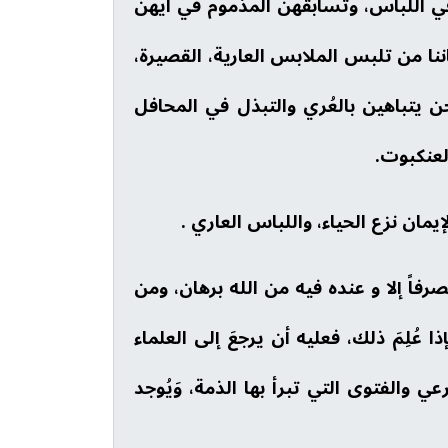
اللباس، وتسابقهن المذموم في أيهنّ
ماننا من تلبس الملابس العارية، القصيرة،
يتباهين بالعُري والتبذل في المحافل
لعنكبوت.
ان نزع الحياء، واللباس العاري .
صرفاً إلا و عنده فيه من الله برهان، ومن
ُلِمَ ذلك، فعليه أن يرجعَ إلى العلماء
ي والفتوى التي تبرأ بها الذمة، وَيُوجد