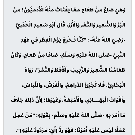
وَهِيَ صَاعٌ مِنْ طَعَامٍ مِمَّا يَقْتَاتُ مِنْهُ الْآَدَمِيُّونَ؛ مِنَ
الْبُرِّ وَالشَّعِيرِ وَالتَّمْرِ وَالْأُرْزِ، قَاَل أَبُو سَعِيدٍ الْخُدْرِيِّ
-رَضِيَ اللهُ عَنْهُ- : "كُنَّا نُـخْرِجُ يَوْمَ الْفِطْرِ فِي عَهْدِ
النَّبِيِّ -صَلَّى اللهُ عَلَيْهِ وَسَلَّمَ- صَاعًا مِنْ طَعَامٍ، وَكَانَ
طَعَامُنَا الشَّعِيرَ وَالزَّبِيبَ واَلْأَقِطَ وَالتَّمْرَ"، رَوَاهُ
الْبُخَارِيُّ. فَلَا تُجْزِئُ الدَّرَاهِمُ، واَلْفُرُشُ، وَاللِّبَاسُ،
وَأَقْوَاتُ الْبَهَـــائِمِ، وَالْأَمْتِعَةُ، وَغَيْرُهَا؛ لِأَنَّ ذَلِكَ خِلَافُ
مَا أَمَرَ بِهِ -صَلَّى اللهُ عَلَيْهِ وَسَلَّم- بِقَوْلِهِ: "مَنْ عَمِلَ
عَمَلًا لَيْسَ عَلَيْهِ أَمْرُنَا؛ فَهُوَ رَدٌّ (أَيْ: مَرْدُودٌ عَلَيْهِ)".