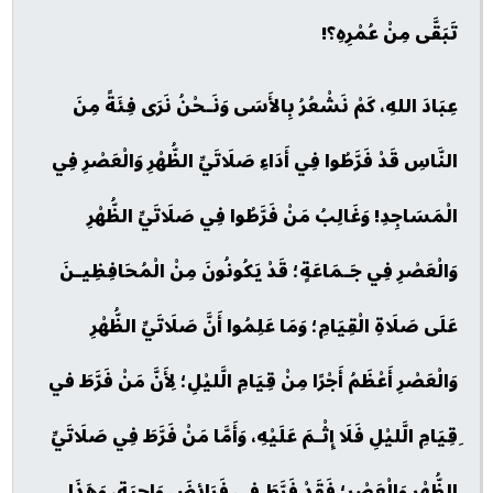
تَبَقَّى مِنْ عُمْرِهِ؟!
عِبَادَ اللهِ، كَمْ نَشْعُرُ بِالأَسَى وَنَـحْنُ نَرَى فِئَةً مِنَ
النَّاسِ قَدْ فَرَّطُوا فِي أَدَاءِ صَلَاتَيِّ الظُّهْرِ وَالْعَصْرِ فِي
الْمَسَاجِدِ! وَغَالِبُ مَنْ فَرَّطُوا فِي صَلَاتَيِّ الظُّهْرِ
وَالْعَصْرِ فِي جَـمَاعَةٍ؛ قَدْ يَكُونُونَ مِنْ الْمُحَافِظِيـنَ
عَلَى صَلَاةِ الْقِيَامِ؛ وَمَا عَلِمُوا أَنَّ صَلَاتَيِّ الظُّهْرِ
وَالْعَصْرِ أَعْظَمُ أَجْرًا مِنْ قِيَامِ الَّليْلِ؛ لِأَنَّ مَنْ فَرَّطَ في
ِقِيَامِ الَّليْلِ فَلَا إِثْـمَ عَلَيْهِ، وَأَمَّا مَنْ فَرَّطَ فِي صَلَاتَيِّ
الظُّهْرِ وَالْعَصْرِ؛ فَقَدْ فَرَّطَ فِي فَرَائِضَ وَاجِبَةٍ، وَهَذَا