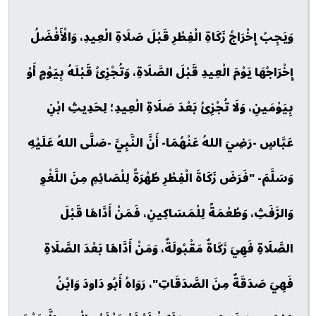
وَيَجِبُ إِخْرَاجُ زَكَاةِ الْفِطْرِ قَبْلَ صَلَاةِ الْعِيدِ، وَالْأَفْضَلُ
إِخْرَاجُهَا يَوْمَ الْعِيدِ قَبْلَ الصَّلَاةِ، وَتُجْزِئُ قَبْلَهُ بِيَوْمٍ أَوْ
بِيَوْمَينِ، وَلَا تُجْزِئُ بَعْدَ صَلَاةِ الْعِيدِ؛ لِحَدِيثِ ابْنِ
عَبَّاسٍ -رَضِيَ اللهُ عَنْهُمَا- أَنَّ النَّبِيَّ -صَلَّى اللهُ عَلَيْهِ
وَسَلَّمَ- "فَرَضَ زَكَاةَ الْفِطْرِ طُهْرَةً لِلْصَائِمِ مِنَ اللَّغْوِ
وَالرَّفَثِ، وَطُعْمَةً لِلْمَسَاكِينِ، فَمَنْ أَدَّاهَا قَبْلَ
الصَّلَاةِ فَهِيَ زَكَاةٌ مَقْبُولَةٌ، وَمَنْ أَدَّاهَا بَعْدَ الصَّلَاةِ
فَهِيَ صَدَقَةٌ مِنَ الصَّدَقَاتِ"، رَوَاهُ أَبُو دَاودَ وَابْنُ