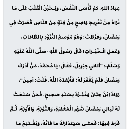
عِبَادَ اللهِ، كَمْ تَأْسَى النَّفْسُ، وَيَـحْزُنُ الْقَلْبُ عَلَى مَا
نَرَاهُ مِنْ تَفْرِيطٍ وَاضِحٍ مِنْ فِئَةٍ مِنَ النَّاسِ قَصَّرَتْ فِي
رَمَضَانَ، وَفَرَّطَتْ؛ وَهُوَ مَوْسِمُ التَّزَوُّدِ بِالطَّاعَاتِ،
وَعَمَلِ الْـخَيْـرَاتِ! قَالَ رَسُولُ اللَّهِ -صَلَّى اللَّهُ عَلَيْهِ
وَسَلَّمَ-: "أَتَانِي جِبْرِيلُ، فقَالَ: يَا مُحَمَّدُ، مَنْ أَدْرَكَ
رَمَضَانَ فَلَمْ يُغْفَرْ لَهُ؛ فَأَبْعَدَهُ اللَّهُ. قُلْتُ: آمِينَ"،
رَوَاهُ اِبْنُ حِبَّانَ وَغَيْـرُهُ بِسَنَدٍ صَحِيحٍ. فَمَنْ سَنَحَتْ
لَهُ لَيَالِي رَمَضَانَ شَهْرِ الْمَغْفِرَةِ، وَالتَّوْبَةِ، وَالْأَوْبَةِ، ثُـمَّ
فَرَّطَ فِيهَا؛ فَمَتَـى سَيَتَدَارَكُ مَا فَاتَهُ، وَيَغْـتَنِمُ مَا