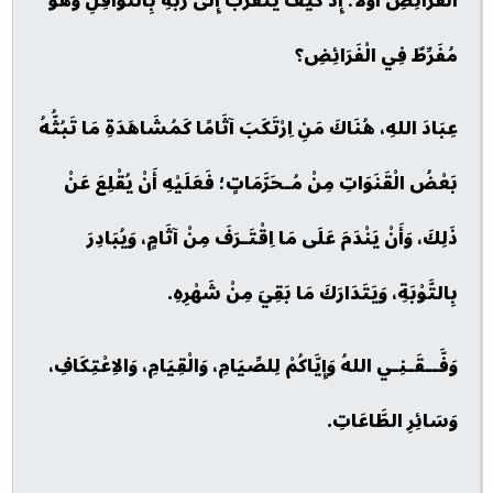
الْفَرَائِضِ أَوَّلًا؛ إِذْ كَيْفَ يَتَقَرَّبُ إِلَى رَبِّهِ بِالنَّوَافِلِ وَهُوَ
مُفَرِّطٌ فِي الْفَرَائِضِ؟
عِبَادَ اللهِ، هُنَاكَ مَنِ اِرْتَكَبَ آثَامًا كَمُشَاهَدَةِ مَا تَبُثُّهُ
بَعْضُ الْقَنَوَاتِ مِنْ مُـحَرَّمَاتٍ؛ فَعَلَيْهِ أَنْ يُقْلِعَ عَنْ
ذَلِكَ، وَأَنْ يَنْدَمَ عَلَى مَا اِقْتَـرَفَ مِنْ آثَامٍ، وَيُبَادِرَ
بِالتَّوْبَةِ، وَيَتَدَارَكَ مَا بَقِيَ مِنْ شَهْرِهِ.
وَفَّــقَـنِـي اللهُ وَإِيَّاكُمْ لِلصِّيَامِ، وَالْقِيَامِ، وَالاِعْتِكَافِ،
وَسَائِرِ الطَّاعَاتِ.