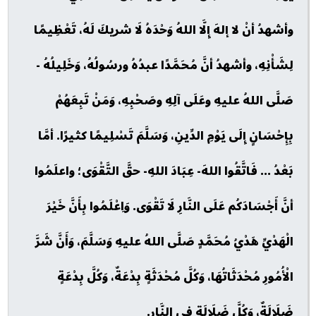
وأشهدُ أنْ لا إلهَ إِلَّا اللهُ وَحْدَهُ لَا شريكَ لَهُ، تَعْظِيمًا
لِشَأْنِهِ، وأشهدُ أنَّ مُحَمَّدًا عبدُهُ ورسُولُهُ، وَخَلِيلُهُ -
صَلَّى اللهُ عليهِ وعَلَى آلِهِ وصَحْبِهِ، وَمَنْ تَبِعَهُمْ
بِإِحْسَانٍ إِلَى يَوْمِ الدِّينِ، وَسَلَّمَ تَسْلِيمًا كثيرًا. أمَّا
بَعْدُ ... فَاتَّقُوا اللهَ- عِبَادَ اللهِ- حقَّ التَّقْوَى؛ واعلَمُوا
أنَّ أَجْسَادَكُم عَلَى النَّارِ لَا تَقْوَى. وَاِعْلَمُوا بِأَنَّ خَيْرَ
الْهَدْيِّ هَدْيُ مُحَمَّدٍ صَلَّى اللهُ عليهِ وَسَلَّمَ، وَأَنَّ شَرَّ
الْأُمُورِ مُحْدَثَاتُهَا، وَكُلَّ مُحْدَثَةٍ بِدْعَةٌ، وَكُلَّ بِدْعَةٍ
ضَلَالَةٌ، وَكُلَّ ضَلَالَةٍ فِي النَّارِ.