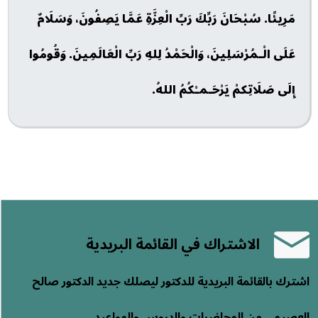
مَرِيئًا. سُبْحَانَ رَبِّكَ رَبِّ الْعِزَّةِ عَمَّا يَصِفُونَ، وَسَلَامٌ
عَلَى الْـمُرْسَلِينَ، وَالْحَمْدُ لِلهِ رَبِّ الْعَالَمِينَ. وَقُومُوا
إِلَى صَلَاتِكمْ يَرْحَـمـْكُمُ اللهُ.
الاشتراك في القائمة البريدية
اشترك بالقائمة البريدية للدكتور ليصلك جديد الدكتور صالح
العصيمي من المحاضرات والدروس والمواعيد