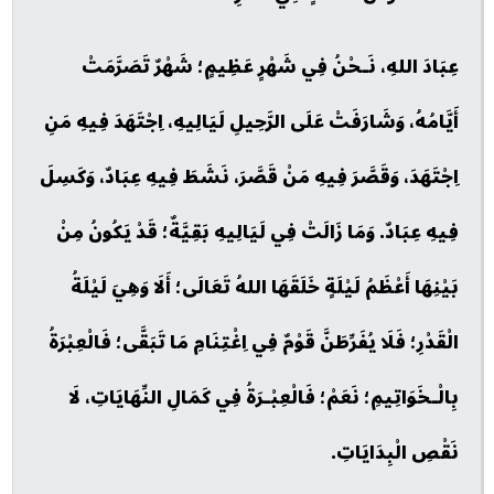
عِبَادَ اللهِ، نَـحْنُ فِي شَهْرٍ عَظِيمٍ؛ شَهْرٌ تَصَرَّمَتْ
أَيَّامُهُ، وَشَارَفَتْ عَلَى الرَّحِيلِ لَيَالِيهِ، اِجْتَهَدَ فِيهِ مَنِ
اِجْتَهَدَ، وَقَصَّرَ فِيهِ مَنْ قَصَّرَ، نَشَطَ فِيهِ عِبَادٌ، وَكَسِلَ
فِيهِ عِبَادٌ. وَمَا زَالَتْ فِي لَيَالِيهِ بَقِيَّةٌ؛ قَدْ يَكُونُ مِنْ
بَيْنِهَا أَعْظَمُ لَيْلَةٍ خَلَقَهَا اللهُ تَعَالَى؛ أَلَا وَهِيَ لَيْلَةُ
الْقَدْرِ؛ فَلَا يُفَرِّطَنَّ قَوْمٌ فِي اِغْتِنَامِ مَا تَبَقَّى؛ فَالْعِبْرَةُ
بِالْـخَوَاتِيمِ؛ نَعَمْ؛ فَالْعِبْـرَةُ فِي كَمَالِ النِّهَايَاتِ، لَا
نَقْصِ الْبِدَايَاتِ.