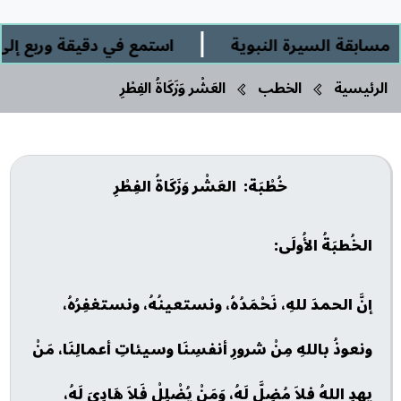
|
قة السيرة النبوية
استمع في دقيقة وربع إلى: " 
الرئيسية
الخطب
العَشْر وَزَكَاةُ الفِطْرِ
خُطْبَة: العَشْر وَزَكَاةُ الفِطْرِ
الخُطبَةُ الأُولَى:
إنَّ الحمدَ للهِ، نَحْمَدُهُ، ونستعينُهُ، ونستغفِرُهُ،
ونعوذُ باللهِ مِنْ شرورِ أنفسِنَا وسيئاتِ أعمالِنَا، مَنْ
يهدِ اللهُ فلاَ مُضِلَّ لَهُ، وَمَنْ يُضْلِلْ فَلاَ هَادِيَ لَهُ،