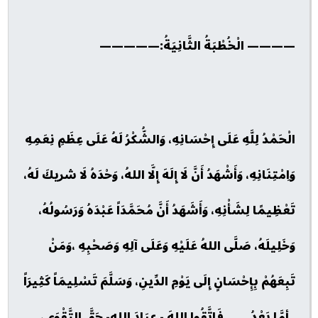
———— الْخُطْبَةُ الثَّانِيَةُ:—————
الْحَمْدُ لِلَّهِ عَلَى إِحْسَانِهِ، وَالشُّكْرُ لَهُ عَلَى عِظَمِ نِعَمِهِ
وَاِمْتِنَانِهِ، وَأَشْهَدُ أَنَّ لَا إِلَهَ إِلَّا اللهُ، وَحْدَهُ لَا شريكَ لَهُ،
تَعْظِيمًا لِشَأْنِهِ، وَأَشَهَدُ أَنَّ مُحَمَّدَاً عَبْدَهُ وَرَسُولُهُ،
وَخَلِيلَهُ، صَلَّى اللهُ عَلَيْهِ وَعَلَى آلِهِ وَصَحْبِهِ ،وَمَنْ
تَبِعَهُمْ بِإِحْسَانٍ إِلَى يَوْمِ الدِّينِ، وَسَلَّمَ تَسْلِيمَاً كَثِيرَاً
. أمَّا بَعْدُ ...... فَاِتَّقُوا اللهَ - عِبَادَ اللهِ- حَقَّ التَّقْوَى،