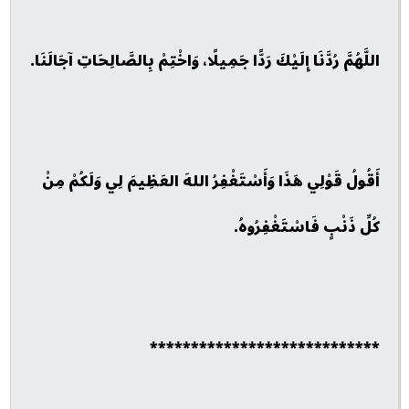
اللَّهُمَّ رُدَّنَا إِلَيْكَ رَدًّا جَمِيلًا، وَاخْتِمْ بِالصَّالِحَاتِ آجَالَنَا.
أَقُولُ قَوْلِي هَذَا وَأَسْتَغْفِرُ اللهَ العَظِيمَ لِي وَلَكُمْ مِنْ
كُلِّ ذَنْبٍ فَاسْتَغْفِرُوهُ.
****************************