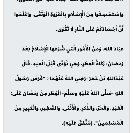
وَاِسْتَمْسِكُوا مِنَ الْإِسْلَامِ بِالْعُرْوَةِ الْوُثْقَى، وَاِعْلَمُوا
أَنَّ أَجْسَادَكُمْ عَلَى النَّارِ لَا تَقْوَى.
عِبَادَ اللهِ، وَمِنَ الْأُمُورِ الَّتِي شَرَعَهَا الْإِسْلَامُ بَعْدَ
رَمَضَانَ: زَكَاةُ الْفِطْرِ، وَهِيَ تُؤَدَّى قَبْلَ الْعِيدِ، قَالَ
عَبْدُاللهِ بْنُ عُمَرَ -رَضِيَ اللهُ عَنْهُمَا-: "فَرَضَ رَسُولُ
اللهِ -صَلَّى اللهُ عَلَيْهِ وَسَلَّمَ- الْفِطْرَ مِنْ رَمَضَانَ عَلَى:
الْعَبْدِ، وَالْحُرِّ، وَالذَّكَرِ، وَالْأُنْثَى، وَالصَّغِيرِ، وَالْكَبِيرِ مِنَ
الْمُسْلِمِينَ". (مُتَّفَقٌ عَلَيْهِ).