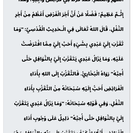
إِثْـمٌ عَظِيمٌ؛ فَضْلًا عَنْ أَنَّ أَجْرَ الْفَرْضِ أَعْظَمُ مِنْ أَجْرِ
النَّفْلِ، قَالَ اللهُ تَعَالَى فِي الْـحَدِيثِ الْقُدْسِيِّ: "وَمَا
تَقَرَّبَ إِلَيَّ عَبْدِي بِشَيْءٍ أَحَبَّ إِلَيَّ مِمَّا افْتَرَضْتُ
عَلَيْهِ، وَمَا يَزَالُ عَبْدِي يَتَقَرَّبُ إِلَيَّ بِالنَّوَافِلِ حَتَّى
أُحِبَّهُ" رَوَاهُ الْبُخَارِيُّ. فَالتَّقَرُّبُ إِلَى اللهِ بِأَدَاءِ
الْفَرَائِضِ أَحَبُّ إِلَيْهِ سُبْحَانَهُ مِنْ التَّقَرُّبِ بِأَدَاءِ
النَّفْلِ، وَفِي قَوْلِهِ سُبْحَانَهُ: "وَمَا يَزَالُ عَبْدِي يَتَقَرَّبُ
إِلَيَّ بِالنَّوَافِلِ حَتَّى أُحِبَّهُ" دَلِيلٌ عَلَى وُجُوبِ أَدَاءِ