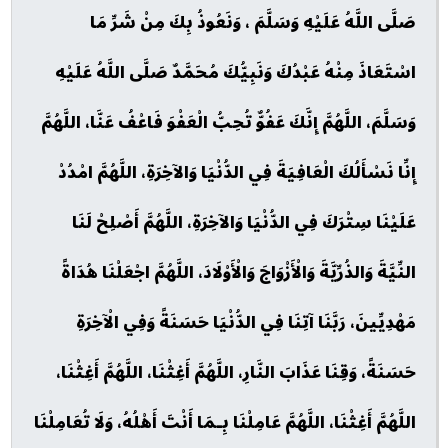
صَلَّى اللَّهُ عَلَيْهِ وَسَلَّمَ ، وَنَعُوذُ بِكَ مِنْ شَرِّ مَا
اسْتَعَاذَ مِنْهُ عَبْدُكَ وَنَبِيُّكَ مُحَمَّدٌ صَلَّى اللَّهُ عَلَيْهِ
وَسَلَّمَ، اللَّهُمَّ إِنَّكَ عَفُوٌّ تُحِبُّ الْعَفْوَ فَاعْفُ عَنَّا، اللَّهُمَّ
إِنِّا نَسْأَلُكَ الْعَافِيَةَ فِي الدُّنْيَا وَالآخِرَةِ، اللَّهُمَّ امْدُدْ
عَلَيْنَا سِتْرَكَ فِي الدُّنْيَا وَالآخِرَةِ، اللَّهُمَّ أَصْلِحْ لَنَا
النِّيَّةَ وَالذُرِّيَّةَ وَالْأَزْوَاجَ وَالْأَوْلَادَ، اللَّهُمَّ اجْعَلْنَا هُدَاةً
مَهْدِيِّينَ، رَبَّنَا آتِنَا فِي الدُّنْيَا حَسَنَةً وَفِي الْآخِرَةِ
حَسَنَةً، وَقِنَا عَذَابَ النَّارِ، اللَّهُمَّ أَغِثْنَا، اللَّهُمَّ أَغِثْنَا،
اللَّهُمَّ أَغِثْنَا، اللَّهُمَّ عَامِلْنَا بِـمَا أَنْتَ أَهْلُهُ، وَلَا تُعَامِلْنَا