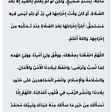
مَاجَه، بِسَنَدٍ صَحِيحٍ. وَلَكِنْ لَوْ لَمْ يَعْلَمْ بِالْعِيدِ إِلَّا بَعْدَ
الصَّلَاةِ، أَوْ كَانَ وَقْتُ إِخْرَاجِهَا فِي بَرٍّ، أَوْ بَلَدٍ لَيْسَ فِيهِ
مُسْتَحِقٌّ؛ أَجْزَأَ إِخْرَاجُهَا بَعْدَ الصَّلَاةِ عِنْدَ تَـمَكُّنِهِ مِنْ
إِخْرَاجِهَا. وَاللهُ أَعْلَمُ.
اللَّهُمَّ احْفَظْنَا بِحِفْظِكَ، وَوَفِّقْ وَلِيَّ أَمْرِنَا، وَوَلِيَّ عَهْدِهِ
لِمَا تُحِبُّ وَتَرْضَى؛ وَاحْفَظْ لِبِلَادِنَا الْأَمْنَ وَالْأَمَانَ،
وَالسَّلَامَةَ وَالْإِسْلَامَ، وَانْصُرِ الْمُجَاهِدِينَ عَلَى حُدُودِ
بِلَادِنَا؛ وَانْشُرِ الرُّعْبَ فِي قُلُوبِ أَعْدَائِنَا، اللَّهُمَّ إِنَّا
نَسْأَلُكَ مِنْ خَيْرِ مَا سَأَلَكَ مِنْهُ عَبْدُكَ وَنَبِيُّكَ مُحَمَّدٌ