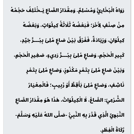
رَوَاهُ الْبُخَارِيُّ وَمُسْلِمٌ. وَمِقْدَارُ الصَّاعِ يَـخْتَلِفُ حَجْمُهُ
مِنْ صِنْفٍ لِآَخَرَ؛ فَبَعْضُهُ ثَلَاثَةُ كِيلُوَاتٍ، وَبَعْضُهُ
كِيلُوَانِ، وَزِيَادَةٌ، فَفَرْقٌ بَيْنَ صَاعٍ مُلِئَ بِبُـــرٍّ جَيِّدٍ،
كَبِيرِ الْحَجْمِ، وَصَاعٍ مُلِئَ بِبُـــرٍّ رَدِيءٍ، صَغِيرِ الْحَجْمِ،
وَبَيْنَ صَاعٍ مُلِئَ بِتَمْرٍ مَكْنُوزٍ، وَصَاعٍ مُلِئَ بِتَمْرٍ
نَاشِفٍ، وَصَاعٍ مُلِئَ بَأَقِطٍّ أَوْ زَبِيبٍ؛ فَالْمِعْيَارُ
الشَّرْعِيُ: الصَّاعُ، لَا الْكِيلُوَاتُ، هَذَا هُوَ مِقْدَارُ الصَّاعِ
النَّبَوِيِّ الَّذِي قَدَّرَ بِهِ النَّبِيُّ -صَلَّى اللهُ عَلَيْهِ وَسَلَّمَ-
زَكَاةَ الْفِطْرِ.