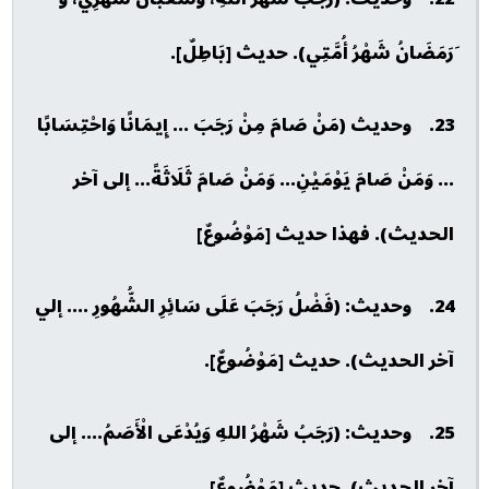
َرَمَضَانُ شَهْرُ أُمَّتِي). حديث [بَاطِلٌ].
23. وحديث (مَنْ صَامَ مِنْ رَجَبَ ... إِيمَانًا وَاحْتِسَابًا
... وَمَنْ صَامَ يَوْمَيْنِ... وَمَنْ صَامَ ثَلَاثَةً... إلى آخر
الحديث). فهذا حديث [مَوْضُوعٌ]
24. وحديث: (فَضْلُ رَجَبَ عَلَى سَائِرِ الشُّهُورِ .... إلي
آخر الحديث). حديث [مَوْضُوعٌ].
25. وحديث: (رَجَبُ شَهْرُ اللهِ وَيُدْعَى الْأَصَمُ.... إلى
آخر الحديث). حديث [مَوْضُوعٌ].