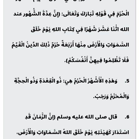
الْحُرُمَ فِي قَوْلِهِ تَبَارَكَ وَتَعَالَى: (إِنَّ عِدَّةَ الشُّهُور عند
الله اثْنَا عَشَرَ شَهْرًا فِي كِتَابِ اللهِ يَوْمَ خَلَقَ
السَّمَوَاتِ وَالْأَرْضَ مِنْهَا أَرْبَعَةٌ حُرُمٌ ذَلِكَ الدِّينُ الْقَيِّمُ
فَلَا تَظْلِمُوا فِيهِنَّ أَنْفُسَكُمْ).
5. وَهَذِهِ الْأَشْهُرُ الْحُرُمُ هِيَ: ذُو الْقِعْدَةِ وَذُو الْحِجَّةِ
وَالْمُحَرَّمُ وَرَجَبُ.
6. قال صلى الله عليه وسلم (إنَّ الزَّمَانَ قَدِ
اسْتَدَارَ كَهَيْئَتِهِ يَوْمَ خَلَقَ اللهُ السَّمَاوَاتِ وَالْأَرْضَ،