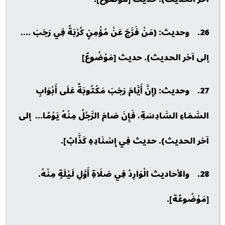
26. وحديث: (مَنْ فَرَّجَ عَنْ مُؤْمِنٍ كُرْبَةً فِي رَجَبَ ....
إلى آخر الحديث). حديث [مَوْضُوعٌ]
27. وحديث: (إِنَّ أَيَّامَ رَجَبَ مَكْتُوبَةٌ عَلَى أَبْوَابِ
السَّمَاءِ السَّادِسَةِ، فَإِنَ صَامَ الرَّجُلُ مِنْهُ يَوْمًا... إلى
آخر الحديث). حديث فِي إِسْنَادِهِ كَذَّابٌ].
28. والأحاديث الْوَارِدُ فِي صَلَاةِ أَوَّلِ لَيْلَةٍ مِنْهُ.
[مَوْضُوعٌة].