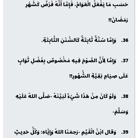
حَسَبِ مَا يَفْعَلُ الْعَوَامُ، فَإِمَّا أَنَّهُ فَرْضٌ كَشَهْرِ
رَمَضَانَ!!
36. وَإِمَّا سُنَّةٌ ثَابِتَةٌ كَالسُّنَنِ الثَّابِتَةِ.
37. وَإِمَّا لِأَنَّ الصَّوْمَ فِيهِ مَخْصُوصٌ بِفَضْلِ ثَوَابٍ
عَلَى صِيَامِ بَقِيَّةِ الشُّهُورِ!!
38. وَلَوْ كَانَ مِنْ هَذَا شَيْءٌ لَبَيَّنَهُ -صَلَّى اللهُ عَلَيْهِ
وَسَلَّمَ-
39. وَقال ابْنُ الْقَيِّمِ -رَحِمَنَا اللهُ وَإِيَّاه: وَكُلُّ حَدِيثٍ