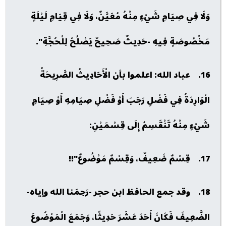
وَلَا فِي صِيَامِ شَيْءٍ مِنْهُ مُعَيَّنٌ، وَلَا فِي قِيَامِ لَيْلَةٍ
مَخْصُوصَةٍ فِيهِ -حَدِيثٌ صَحِيحٌ يَصْلُحُ لِلْحُجَّةِ".
16. عباد الله: اعلموا بأن الْأَحَادِيثُ الصَّرِيحَةُ
الْوَارِدَةُ فِي فَضْلِ رَجَبَ أَوْ فَضْلِ صِيَامِهِ أَوْ صِيَامِ
شَيْءٍ مِنْهُ تَنْقَسِمُ إِلَى قِسْمَيْنِ:
17. قِسْمٌ ضَعِيفٌ، وَقِسْمٌ مَوْضُوعٌ"!!
18. وقد جمع الحافظ ابن حجر -رَحِمَنا الله وإياه-
الضَّعِيفَ فَكَانَ أَحَدَ عَشَرَ حَدِيثًا، وَجَمَعَ الْمَوْضُوعَ