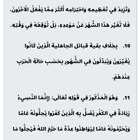
وَتَزِيدُ فِي تَعْظِيمِهِ وَاحْتِرَامِه أَكْثَرَ مِمَّا يَفْعَلُ الْآخَرُونَ،
فَلَا تُغَيِّر هَذَا الشَّهْرَ عَنْ مَوْعِدِهِ، بَلْ تُوْقِعُهُ فِي وَقْتِهِ.
10. بِخِلَافِ بقية قبائل الجاهلية الَّذِينَ كَانُوا
يُغَيِّرُونَ وَيُبَدِّلُونَ فِي الشُّهُورِ بِحَسْبِ حَالَةِ الْحَرْبِ
عِنْدَهُمْ.
11. وَهُوَ الْمَذْكُورُ فِي قَوْلِهِ تَعَالَى: ﴿إِنَّمَا النَّسِيءُ
زِيَادَةٌ فِي الكُفْرِ يُضَلُّ بِهِ الَّذِينَ كَفَرُوا يُحِلُّونَهُ عَامًا
وَيُحَرِّمُونَهُ عَامًا لِيُوَاطِئُوا عِدَّةَ مَا حَرَّمَ اللهُ فَيُحِلُّوا مَا