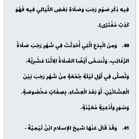
فِيهِ ذِكْرِ صَوْمِ رَجَبَ وَصَلَاةِ بَعْضِ اللَّيَالِي فِيهِ فَهُوَ
كَذِبٌ مُفْتَرًى).
40. وَمِنَ الْبِدَعِ الَّتِي أُحْدِثَتْ فِي شَهْرِ رَجَبَ صَلَاةُ
الرَّغَائِبِ، وَتُسَمَّى أَيْضًا الصَّلَاةُ الِاثْنَا عَشْرِيَّة،
وَتُصلَّى فِي أَوَّلِ لَيْلَةِ جُمُعَةٍ مِنْ شَهْرِ رَجَبَ بَيْنَ
الْعِشَائَيْنِ، أَوْ بَعْدَ الْعِشَاءِ، بِصِفَاتٍ مَخْصُوصَةٍ،
وَسُوَرٍ وَأَدْعِيَةٍ مُعَيَّنَةٍ.
41. وَقَدْ قَالَ عَنْهَا شيخ الإسلام ابْنُ تَيْمِيَّةَ -