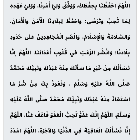
اللَّهُمَّ احْفَظْنَا بِحِفْظِكَ، وَوَفِّقْ وَلِيَّ أَمْرِنَا، وَوَلِيَّ عَهْدِهِ
لِمَا تُحِبُّ وَتَرْضَى؛ وَاحْفَظْ لِبِلَادِنَا الْأَمْنَ وَالْأَمَانَ،
وَالسَّلَامَةَ وَالْإِسْلَامَ، وَانْصُرِ الْمُجَاهِدِينَ عَلَى حُدُودِ
بِلَادِنَا؛ وَانْشُرِ الرُّعْبَ فِي قُلُوبِ أَعْدَائِنَا، اللَّهُمَّ إِنَّا
نَسْأَلُكَ مِنْ خَيْرِ مَا سَأَلَكَ مِنْهُ عَبْدُكَ وَنَبِيُّكَ مُحَمَّدٌ
صَلَّى اللَّهُ عَلَيْهِ وَسَلَّمَ ، وَنَعُوذُ بِكَ مِنْ شَرِّ مَا
اسْتَعَاذَ مِنْهُ عَبْدُكَ وَنَبِيُّكَ مُحَمَّدٌ صَلَّى اللَّهُ عَلَيْهِ
وَسَلَّمَ، اللَّهُمَّ إِنَّكَ عَفُوٌّ تُحِبُّ الْعَفْوَ فَاعْفُ عَنَّا، اللَّهُمَّ
إِنِّا نَسْأَلُكَ الْعَافِيَةَ فِي الدُّنْيَا وَالآخِرَةِ، اللَّهُمَّ امْدُدْ