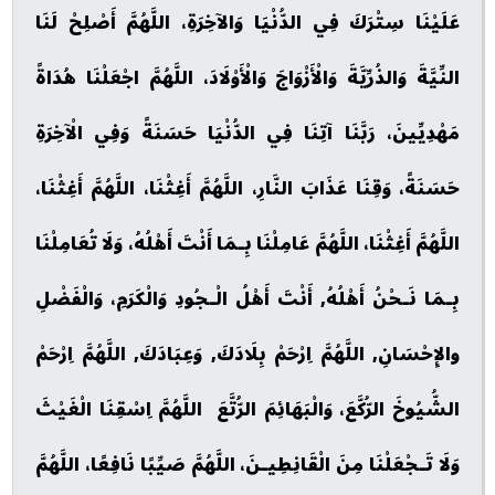
عَلَيْنَا سِتْرَكَ فِي الدُّنْيَا وَالآخِرَةِ، اللَّهُمَّ أَصْلِحْ لَنَا
النِّيَّةَ وَالذُرِّيَّةَ وَالْأَزْوَاجَ وَالْأَوْلَادَ، اللَّهُمَّ اجْعَلْنَا هُدَاةً
مَهْدِيِّينَ، رَبَّنَا آتِنَا فِي الدُّنْيَا حَسَنَةً وَفِي الْآخِرَةِ
حَسَنَةً، وَقِنَا عَذَابَ النَّارِ، اللَّهُمَّ أَغِثْنَا، اللَّهُمَّ أَغِثْنَا،
اللَّهُمَّ أَغِثْنَا، اللَّهُمَّ عَامِلْنَا بِـمَا أَنْتَ أَهْلُهُ، وَلَا تُعَامِلْنَا
بِـمَا نَـحْنُ أَهْلُهُ, أَنْتَ أَهْلُ الْـجُودِ وَالْكَرَمِ، وَالْفَضْلِ
والإِحْسَانِ, اللَّهُمَّ اِرْحَمْ بِلَادَكَ, وَعِبَادَكَ, اللَّهُمَّ اِرْحَمْ
الشُّيُوخَ الرُّكَّعَ، وَالْبَهَائِمَ الرُّتَّعَ اللَّهُمَّ اِسْقِنَا الْغَيْثَ
وَلَا تَـجْعَلْنَا مِنَ الْقَانِطِيـنَ، اللَّهُمَّ صَيِّبًا نَافِعًا، اللَّهُمَّ