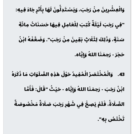
وَالْعِشْرِينَ مِنْ رَجَبَ، وَيَسْتَدِلُّونَ لَهَا بِأَثرٍ جَاءَ فِيهِ:
"فِي رَجَبَ لَيْلَةٌ كُتِبَ لِلْعَامِلِ فِيهَا حَسَنَاتُ مِائَةِ
سَنَةٍ، وَذَلِكَ لِثَلَاثٍ بَقِينَ مِنْ رَجَبَ". وَضَعَّفَهُ ابْنُ
حَجَرَ - رَحِمَنَا اللهُ وَإِيَّاه.
43. وَالْمُخْتَصَرُ الْمُفِيدُ حَوْلَ هَذِهِ الصَّلَوَاتِ مَا ذَكَرَهُ
ابْنُ رَجَبَ - رَحِمَنَا اللهُ وَإِيَّاه - حَيْثُ "قَالَ: فَأَمَّا
الصَّلَاةُ، فَلَمْ يَصِحَّ فِي شَهْرِ رَجَبَ صَلَاةٌ مَخْصُوصَةٌ
تَخْتَصُ بِهِ".