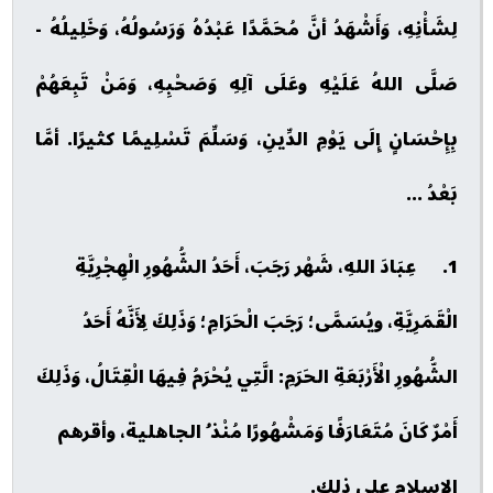
لِشَأْنِهِ، وَأَشْهَدُ أنَّ مُحَمَّدًا عَبْدُهُ وَرَسُولُهُ، وَخَلِيلُهُ -
صَلَّى اللهُ عَلَيْهِ وعَلَى آلِهِ وَصَحْبِهِ، وَمَنْ تَبِعَهُمْ
بِإِحْسَانٍ إِلَى يَوْمِ الدِّينِ، وَسَلِّمَ تَسْلِيمًا كثيرًا. أمَّا
بَعْدُ ...
1. عِبَادَ اللهِ، شَهْر رَجَبَ، أَحَدُ الشُّهُورِ الْهِجْرِيَّةِ
الْقَمَرِيَّةِ، ويُسَمَّى؛ رَجَبَ الْحَرَامِ؛ وَذَلِكَ لِأَنَّهُ أَحَدُ
الشُّهُورِ الْأَرْبَعَةِ الحَرَمِ: الَّتِي يُحْرَمُ فِيهَا الْقِتَالُ، وَذَلِكَ
أَمْرٌ كَانَ مُتَعَارَفًا وَمَشْهُورًا مُنْذ ُ الجاهلية، وأقرهم
الإسلام على ذلك.