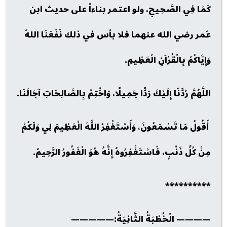
كَمَا فِي الصَّحِيحِ، ولو اعتمر بناءاً على حديث ابن
عُمر رضي الله عنهما فلا بأس في ذلك نَفَعَنَا اللهُ
وَإِيَّاكُمْ بِالْقُرْآنِ الْعَظِيمِ.
اللَّهُمَّ رُدَّنَا إِلَيْكَ رَدًّا جَمِيلًا، وَاخْتِمْ بِالصَّالِحَاتِ آجَالَنَا.
أَقُولُ مَا تَسْمَعُونَ، وَأَسْتَغْفِرُ اللَّهَ الْعَظِيمَ لِي وَلَكُمْ
مِنْ كُلِّ ذَنْبٍ، فَاسْتَغْفِرُوهُ إِنَّهُ هُوَ الْغَفُورُ الرَّحِيمُ.
**********
———— الْخُطْبَةُ الثَّانِيَةُ:—————