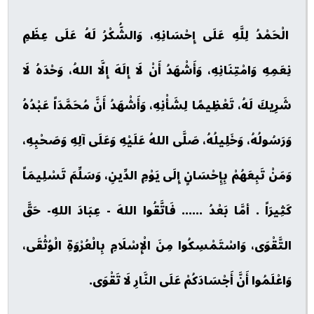
الْحَمْدُ لِلَّهِ عَلَى إِحْسَانِهِ، وَالشُّكْرُ لَهُ عَلَى عِظَمِ
نِعَمِهِ وَامْتِنَانِهِ، وَأَشْهَدُ أَنْ لَا إِلَهَ إِلَّا اللهُ، وَحْدَهُ لَا
شَرِيكَ لَهُ، تَعْظِيمًا لِشَأْنِهِ، وَأَشْهَدُ أَنَّ مُحَمَّدَاً عَبْدُهُ
وَرَسُولُهُ، وَخَلِيلُهُ، صَلَّى اللهُ عَلَيْهِ وَعَلَى آلِهِ وَصَحْبِهِ،
وَمَنْ تَبِعَهُمْ بِإِحْسَانٍ إِلَى يَوْمِ الدِّينِ، وَسَلِّمَ تَسْلِيمَاً
كَثِيرَاً . أمَّا بَعْدُ ...... فَاتَّقُوا اللهَ - عِبَادَ اللهِ- حَقَّ
التَّقْوَى، وَاسْتَمْسِكُوا مِنَ الْإِسْلَامِ بِالْعُرْوَةِ الْوُثْقَى،
وَاعْلَمُوا أَنَّ أَجْسَادَكُمْ عَلَى النَّارِ لَا تَقْوَى.