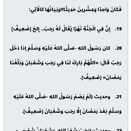
فَكَانَ وَاحِدًا وَعِشْرِينَ حَدِيثًا!!وَبَيَانُهَا كَالْآتِي:
19. إِنَّ فِي الْجَنَّةِ نَهْرًا يُقَالُ لَهُ رَجَبُ.. إِلخ [ضَعِيفٌ]
20. كان رَسُولُ اللهِ -صَلَّى اللهُ عَلَيْهِ وَسَلَّمَ إذا دَخَلَ
رَجَبُ قَالَ: «اللَّهُمَّ بَارِكْ لَنَا فِي رَجَبَ وَشَعْبَانَ وَبَلِّغْنَا
رَمَضَانَ» [ضَعِيفٌ].
21. وحديث (لَمْ يَصُمْ رَسُولُ اللهِ -صَلَّى اللهُ عَلَيْهِ
وَسَلَّمَ بَعْدَ رَمَضَانَ إِلَّا رَجَبَ وَشَعْبَانَ [ضَعِيفٌ].
22. وحديث: (رَجَبُ شَهْرُ اللهِ، وَشَعْبَانُ شَهْرِي، و