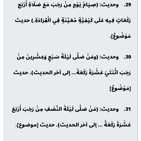
29. وحديث: (صِيَامُ يَوْمٍ مِنْ رَجَبَ مَعَ صَلَاةِ أَرْبَعِ
رَكْعَاتٍ فِيهِ عَلَى كَيْفِيَّةٍ مُعَيَّنَةٍ فِي الْقِرَاءَةِ.) حديث
مَوْضُوعٌ].
30. وحديث: (ومَنْ صَلَّى لَيْلَةَ سَبْعٍ وَعِشْرِينَ مِنْ
رَجَبَ اثْنَتَيْ عَشْرَةَ رَكْعَةَ... إلى آخر الحديث). حديث
[مَوْضُوعٌ]
31. وحديث: (مَنْ صَلَّى لَيْلَةَ النِّصْفِ مِنْ رَجَبَ أَرْبَعَ
عَشْرَةَ رَكْعَةً ... إلى آخر الحديث). حديث [موضوع].