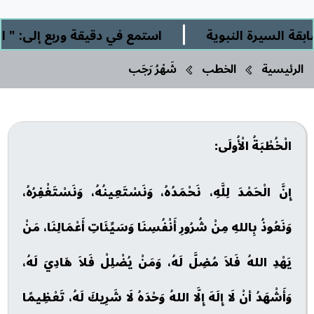
|
يرة النبوية
استمع في دقيقة وربع إلى: " الشرك ا
الرئيسية
الخطب
شَهْرُ رَجَب
الْخُطْبَةُ الْأُولَى:
إِنَّ الْحَمْدَ لِلَّهِ، نَحْمَدُهُ، وَنَسْتَعِينُهُ، وَنَسْتَغْفِرُهُ،
وَنَعُوذُ بِاللهِ مِنْ شُرُورِ أَنْفُسِنَا وَسَيِّئَاتِ أَعْمَالِنَا، مَنْ
يَهْدِ اللهُ فَلاَ مُضِلَّ لَهُ، وَمَنْ يُضْلِلْ فَلاَ هَادِيَ لَهُ،
وَأَشْهَدُ أنْ لَا إِلَهَ إِلَّا اللهُ وَحْدَهُ لَا شَرِيكَ لَهُ، تَعْظِيمًا