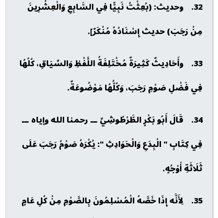
32. وحديث: (بُعِثْتُ نَبِيًّا فِي السَّابِعِ وَالْعِشْرِينَ
مِنْ رَجَبَ) حديث إِسْنَادُهُ مُنْكَرٌ].
33. وأَحَادِيثٌ كَثِيرَةٌ مُخْتَلِفَةُ اللَّفْظِ وَالسِّيَاقِ، كُلُهُا
فِي فَضْلِ صَوْمِ رَجَبَ، وَكُلُّهُا مَوْضُوعَةٌ.
34. قَالَ أَبُو بَكْرٍ الطَّرْطُوشِيِّ ــ رحمنا الله وإياه ــ
فِي كِتَابِ " الْبِدَعِ وَالْحَوَادِثِ ": يُكْرَهُ صَوْمُ رَجَبَ عَلَى
ثَلَاثَةِ أَوْجُهٍ.
35. لِأَنَّه إِذَا خَصَّهُ الْمُسْلِمُونَ بِالصَّوْمِ مِنْ كُلِ عَامٍ