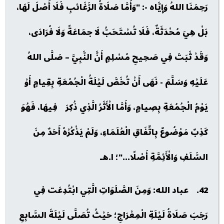
رَحِمَنَا اللهُ وَإِيَّاه -: "وَأَمَّا صَلَاةُ الرَّغَائبِ فَلَا أَصْلَ لَهَا،
بَلْ هِيَ مُحْدَثَةٌ، فَلَا تُسْتَحَبُّ لَا جمَاعَةً وَلَا فُرَادَى،
وَقَدْ ثَبَتَ فِي صَحِيحِ مُسْلِمٍ أَنَّ النَّبِيَّ – صَلَّى اللهُ
عَلَيْهِ وَسَلَّمَ - نَهَى أَنْ تُخَصَّ لَيْلَةُ الْجُمُعَةِ بِقِيامٍ أَوْ
يَوْمُ الْجُمُعَةِ بِصِيامٍ، وَأَمَّا الْأَثَرُ الَّذِي ذُكِرَ فِيهَا، فَهُوَ
كَذِبٌ مَوْضُوعٌ بِاتِّفَاقِ الْعُلَمَاءِ، وَلَمْ يَذْكُرْهُ أَحَدٌ مِنَ
السَّلَفِ وَالْأَئِمَّةِ أَصْلًا..."؛ ا.هـ
42. عباد الله: وَمِنَ الصَّلَوَاتِ الَّتِي ابْتُدِعَت فِي
رَجَبَ صَلَاةُ لَيْلَةِ الْمِعْرَاجِ؛ حَيْثُ تُصَلَّى لَيْلَةَ السَّابِعِ