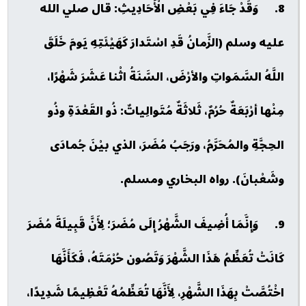
8. وَقَدْ جَاءَ فِي بَعْضِ الْأَحَادِيثِ: قال صلي الله
عليه وسلم (الزَّمانُ قَدِ اسْتَدارَ كَهَيْئَتِهِ يَومَ خَلَقَ
اللَّهُ السَّمَواتِ والأرْضَ، السَّنَةُ اثْنا عَشَرَ شَهْرًا،
مِنْها أرْبَعَةٌ حُرُمٌ، ثَلاثَةٌ مُتَوالِياتٌ: ذُو القَعْدَةِ وذُو
الحِجَّةِ والمُحَرَّمُ، ورَجَبُ مُضَرَ، الذي بيْنَ جُمادَى
وشَعْبانَ). رواه البخاري ومسلم.
9. وَإِنَّمَا أُضِيفَ الشَّهْرُ إِلَى مُضَرَ؛ لِأَنَّ قَبِيلَةَ مُضَرَ
كَانَتْ تُعَظِّمُ هَذَا الشَّهْرَ وَتَصُون حُرْمَتَهُ، فَكَأَنَّهَا
اخْتُصَّتْ بِهَذَا الشَّهْرِ، لِأَنَّهَا تُعَظِّمُهُ تَعْظِيمًا شَدِيدًا،