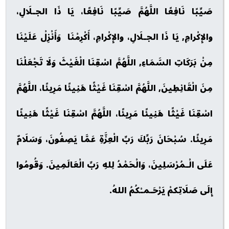
صَيِّبًا نَافِعًا اللَّهُمَّ صَيِّبًا نَافِعًا، يَا ذَا الجـلَالِ،
والإِكْرامِ, يَا ذَا الجـلَالِ، والإِكْرامِ، أَكْرِمْنَا وَأَنْزِلْ عَلَيْنَا
مِنْ بَرَكَاتِ السَّمَاءِ, اللَّهُمَّ اسْقِنَا الْغَيْثَ وَلَا تَجْعَلْنَا
مِنَ الْقَانِطِينَ, اللَّهُمَّ اسْقِنَا غَيْثًا هَنِيئًا مَرِيئًا، اللَّهُمَّ
اسْقِنَا غَيْثًا هَنِيئًا مَرِيئًا، اللَّهُمَّ اسْقِنَا غَيْثًا هَنِيئًا
مَرِيئًا. سُبْحَانَ رَبِّكَ رَبِّ الْعِزَّةِ عَمَّا يَصِفُونَ، وَسَلَامٌ
عَلَى الْـمُرْسَلِينَ، وَالْحَمْدُ لِلهِ رَبِّ الْعَالَمِينَ. وَقُومُوا
إِلَى صَلَاتِكمْ يَرْحَـمـْكُمُ اللهُ.