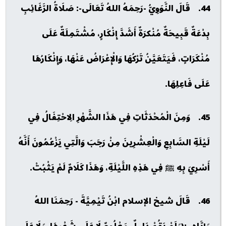
44. قَالَ النَّوَوِيُّ -رَحِمَهُ اللهُ تَعَالَى-: صَلَاةُ الرَّغَائِبِ
بِدْعَةٌ قَبِيحَةٌ مُنْكرَةٌ أَشَدَّ إِنْكَارٍ، مُشْتَمِلَةٌ عَلَى
مُنْكَرَاتٍ، فَيَتَعَيَّنُ تَرْكُهَا وَالْإِعْرَاضُ عَنْهَا، وَإِنْكَارُهَا
عَلَى فَاعِلِهَا.
45. وَمِنَ الْمُحْدَثَاتِ فِي هَذَا الشَّهْرِ الِاحْتِفَالُ فِي
لَيْلَةِ السَّابِعِ وَالْعِشْرِينَ مِنْ رَجَبَ وَالَّتِي يَزْعُمُونَ أَنَّهُ
أَسْرِيَ بِهِ ﷺ فِي هَذِهِ اللَّيْلَةِ، وَهَذَا كَلَامٌ لَمْ يَثْبُتْ.
46. قَالَ شيخ الإسلام ابْنُ تَيْمِيَّةَ - رَحِمَنَا اللهُ