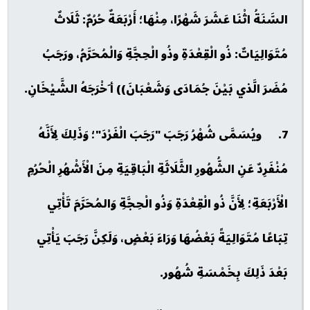
السَّنَةُ اثْنَا عَشَرَ شَهْرًا، مِنْهَا؛ أَرْبَعَةٌ حُرُمٌ: ثَلَاثٌ
مُتَوَالِيَاتٌ: ذُو الْقِعْدَةِ وذُو الْحِجَّةِ وَالْمُحَرَّمُ، ورَجَبُ
مُضَرَ الَّذي بَيْنَ جُمَادَى وَشَعْبَانَ)) أ َخْرَجَهُ الشَّيْخَانِ.
7. ويُسَمَّى شُهْرُ رَجَبَ "رَجَبَ الْفَرْدَ"؛ وَذَلِكَ لِأَنَّهُ
مُنْفَرِدٌ عَنِ الشُّهُورِ الثَّلَاثَةِ الْبَاقِيَةِ مِنَ الْأَشْهُرِ الْحُرُمِ
الْأَرْبَعَةِ؛ لِأَنَّ ذُو الْقِعْدَةِ وَذُو الْحِجَّةِ وَالمُحَرَّمَ تَأْتِي
تِبَاعًا مُتَوَالِيَةً بَعْضُهَا وَرَاءَ بَعْضٍ، وَلَكِنَّ رَجَبَ يَأْتِي
بَعْدَ ذَلِكَ بِخَمْسَةِ شُهُور.