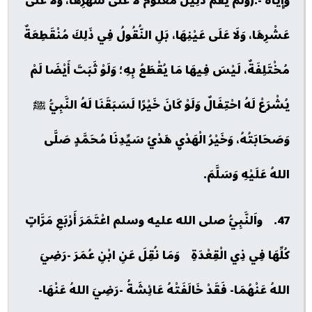
وَإِيَّاه -:(وَلَمْ يَقُمْ دَلِيلٌ مَعْلُومٌ لَا عَلَى شَهْرِهَا، وَلَا عَلَى
عَشْرِهَا، وَلَا عَلَى عَيْنِهَا، بَلِ النُّقُولُ فِي ذَلِكَ مُنْقَطِعَةٌ
مُخْتَلِفَةٌ، لَيْسَ فِيهَا مَا يُقْطَعُ بِهِ؛ وَلَوْ ثَبَتَ أَيْضَا لَمْ
يُشْرَعْ لَهُ احْتِفَالٌ وَلَوْ كَانَ خَيْرًا لَسَبَقَنَا لَهُ النَّبِيُّ ﷺ
وَصَحَابَتُهُ، وَخَيْرُ الْهَدْيِ هَدْيُ سَيِّدِنَا مُحَمَّدٍ صَلَّى
اللهُ عَلَيْهِ وَسَلَّمَ.
47. واَلنَّبِيُّ صلى الله عليه وسلم اعْتَمَرَ أَرْبَعِ مَرَّاتٍ
كُلِّهَا فِي ذِي الْقِعْدَةِ وَمَا نُقِلَ عَنِ ابْنِ عُمَرَ -رَضِيَ
اللهُ عَنْهُمَا- فَقَدْ خَالَفَتْهُ عَائِشَةُ -رَضِيَ اللهُ عَنْهَا-