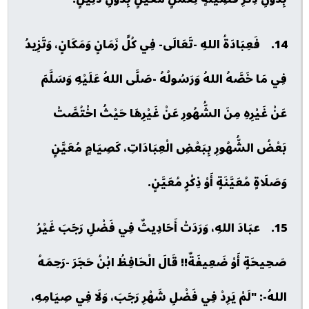
14. فَعِبَادَةُ اللهِ -تَعَالَى- فِي كُلِّ زَمَانٍ وَمَكَانٍ، وَتَزِيدُ
فِي مَا خَصَّهُ اللهُ وَرَسُولُهُ -صَلَّى اللهُ عَلَيْهِ وَسَلَّمَ
عَنْ غَيْرِهِ مِنَ الشُّهُورِ عَنْ غَيْرِهَا حَيْثُ اخْتُصَّتْ
بَعْضُ الشُّهُورِ بِبَعْضِ الْعِبَادَاتِ، كَصِيَامٍ مُعَيَّنٍ
وَصَلَاةٍ مُعَيَّنَةٍ أَوْ ذِكْرٍ مُعَيَّنٍ.
15. عبَادَ اللهِ، وَرَدَتْ أَحَادِيثٌ فِي فَضْلِ رَجَبَ غَيْرُ
صَحِيحَةٍ أَوْ ضَعِيفَةٌ!! قَالَ الْحَافِظُ ابْنُ حَجَرَ -رَحِمَهُ
اللهُ-: "لَمْ يَرِدْ فِي فَضْلِ شَهْرِ رَجَبَ، وَلَا فِي صِيَامِهِ،