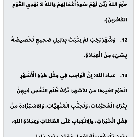
حَرَّمَ اللهُ زُيِّنَ لَهُمْ سُوءُ أَعْمَالِهِمْ وَاللهُ لاَ يَهْدِي القَوْمَ
الكَافِرِينَ﴾.
12. وَشَهْرُ رَجَبَ لَمْ يَثْبُتْ بِدَلِيلٍ صَحِيحٍ تَخْصِيصُهُ
بِشَيْءٍ مِنَ الْعِبَادَةِ.
13. عباد الله: إِنَّ الْوَاجِبَ فِي مِثْلِ هَذِهِ الْأَشْهُرِ
الْحُرُمِ كغيرها من الأشهر: تَرْكُ ظُلْمِ النَّفْسِ فِيهِنَّ
بِتَرْكِ الْمُحَرَّمَاتِ، وَتَجَنُّبِ الْمَنْهِيَّاتِ، وَالِاسْتِزَادَةِ مِنْ
فِعْلِ الْخَيْرَاتِ، وَالِانْكِبَابِ عَلَى الطَّاعَاتِ وَعِبَادَةِ اللهِ،
بِدُونِ ذِكْرِ فَضِيلَةٍ لِعَمَلٍ مُعَيَّنٍ بِدُونِ دَلِيلٍ.