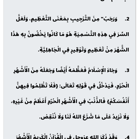
2. وَرَجَبُ" مِنَ التَّرْجِيبِ بِمَعْنَى التَّعْظِيمِ، وَلَعَلَّ
السِّرَ فِي هِذِهِ التَّسْمِيَةِ هُوَ مَا كَانُوا يَخُصُّونُ بِهِ هَذَا
الشَّهْرَ مِنْ تَعْظِيمٍ وَتَوْقِيرٍ فِي الْجَاهِلِيَّةِ.
3. وَجَاءَ الْإِسْلَامُ فَعَظَّمَهُ أَيْضًا وَجَعَلَهُ مِنَ الْأَشْهُرِ
الْحُرُمِ، فَيَدْخُلُ فِي قَوْلِهِ تَعَالَى: {فَلَا تَظْلِمُوا فِيهِنَّ
أَنْفُسَكُمْ} فَالذَّنْبُ فِي الْأَشْهُرِ الْحُرُمِ أَعْظَمُ مِنْ غَيْرِهِ،
وَلَا نَزِيدُ عَلَى مَا شَرَّعَ اللهُ لَنَا وَلَا نُنْقِصْ.
4. وَقَدْ ذَكَرَ الله عزوجل في الْقُرْآنُ الْكَرِيمُ الْأَشْهُرَ