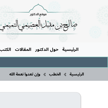
الرئيسية
حول الدكتور
المقالات
الكتب
الرئيسية
الخطب
وإن تعدوا نعمة الله