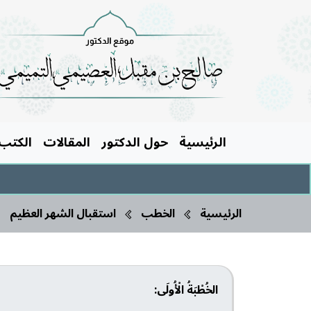
الرئيسية
حول الدكتور
المقالات
الكتب
الرئيسية
الخطب
استقبال الشهر العظيم
الخُطْبَةُ الْأُولَى: