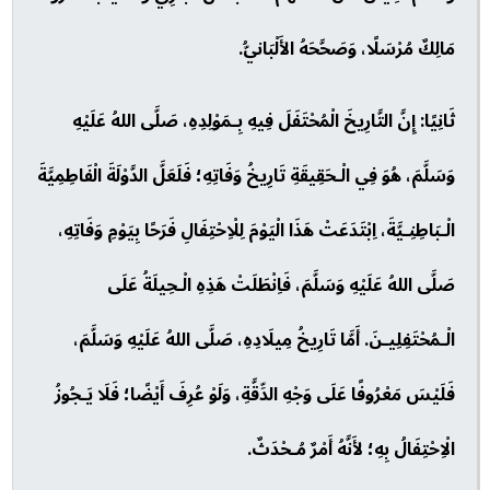
مَالِكٌ مُرْسَلًا، وَصَحَّحَهُ الأَلْبَانيُّ.
ثَانِيًا: إِنَّ التَّارِيخَ الْمُحْتَفَلَ فِيهِ بِـمَوْلِدِهِ، صَلَّى اللهُ عَلَيْهِ
وَسَلَّمَ، هُوَ فِي الْـحَقِيقَةِ تَارِيخُ وَفَاتِهِ؛ فَلَعَلَّ الدَّوْلَةَ الْفَاطِمِيَّةَ
الْـبَاطِنِـيَّةَ، اِبْتَدَعَتْ هَذَا الْيَوْمَ لِلْاِحْتِفَالِ فَرَحًا بِيَوْمِ وَفَاتِهِ،
صَلَّى اللهُ عَلَيْهِ وَسَلَّمَ، فَاِنْطَلَتْ هَذِهِ الْـحِيلَةُ عَلَى
الْـمُحْتَفِلِيـنَ. أَمَّا تَارِيخُ مِيلَادِهِ، صَلَّى اللهُ عَلَيْهِ وَسَلَّمَ،
فَلَيْسَ مَعْرُوفًا عَلَى وَجْهِ الدِّقَّةِ، وَلَوْ عُرِفَ أَيْضًا؛ فَلَا يَـجُوزُ
الْاِحْتِفَالُ بِهِ؛ لأَنَّهُ أَمْرٌ مُـحْدَثٌ.