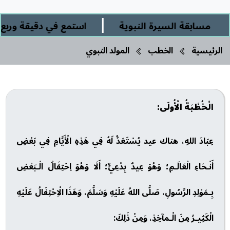
|
مسابقة السيرة النبوية
استمع في دقيقة وربع إلى
الرئيسية
الخطب
المولد النبوي
الْخُطْبَةُ الْأُولَى:
عِبَادَ اللهِ، هناك عيد يُسْتَعَدُّ لَهُ فِي هَذِهِ الْأَيَّامِ فِي بَعْضِ
أَنْـحَاءِ الْعَالَـمِ؛ وَهُوَ عِيدٌ بِدْعِيٌّ؛ أَلَا وَهُوَ اِحْتِفَالُ الْـبَعْضِ
بِـمَوْلِدِ الرَّسُولِ، صَلَّى اللهُ عَلَيْهِ وَسَلَّمَ، وَهَذَا الْاِحْتِفَالُ عَلَيْهِ
الْكَثِيـرُ مِنَ الْـمآخِذِ، وَمِنْ ذَلِكَ: