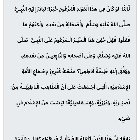
ثَالِثًا: لَوْ كَانَ فِي هَذَا الْمَوْلِدِ الْمَزْعُومِ خَيْرًا؛ لَبَادَرَ إِلَيْهِ النَّبِـيُّ،
صَلَّى اللهُ عَلَيْهِ وَسَلَّمَ، وَأَصْحَابُهُ مِنْ بَعْدِهِ، وَلَكِنَّهُمْ مَا
فَعَلُوا، فَهَلْ خَفِيَ هَذَا الْـخَيْـرُ الْـمَزْعُومُ عَلَى النَّبِـيِّ، صَلَّى
اللهُ عَلَيْهِ وَسَلَّمَ، وَعَلَى أَصْحَابِهِ وَالتَّابِعِيـنَ مِنْ بَعْدِهِمْ،
وَوُفِّقَ إِلَيْهِ خَلِيفَةٌ فَاطِمِيٌّ؟ مَذْهَبُهُ كُفْرِيٌّ بِإِجْـمَاعِ الأُمَّةِ
الإِسْلَامِيَّةِ، الَّتِـي أَجْـمَعَتْ عَلَى أَنَّ الْمَذَاهِبَ الْبَاطِنِيَّــةَ مِنْ:
نُصَيْـرِيَّةٍ، وَدُرْزِيَّةٍ، وَإِسْـمَاعِيلِيَّةَ؛ لَيْسَتِ مِنَ الإِسْلَامِ فِي
شَيْءٍ.
رَابِعًا: إِنَّ هَذَا الدِّينَ أَكْمَلَهُ اللهُ وَأَتَـمَّـهُ، بِقَوْلِهِ تَعَالَى: (الْيَوْمَ