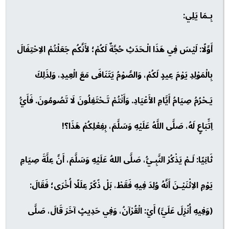
بِـمَا يَلِي:
أَوَّلًا: لَيْسَ فِي هَذَا الْـحَدَثِ حُجَّةٌ لَكُمْ؛ لأَنَّكُم جَعَلْتُمْ الاِحْتِفَالَ
بِالْمَوْلِدِ يَوْمَ عِيدٍ لَكُمْ، وَالصَّوْمُ يَتَنَافَى مَعَ الْعِيدِ، وَلِذَلِكَ
يَـحْرُمُ صِيَامُ أَيَّامِ الأَعْيَادِ. وَأَنْتُمْ تَـحْتَفِلُونَ لَا تَصُومُونَ. فَأَيُّ
اِتِّبَاعٍ لَهُ، صَلَّى اللَّهُ عَلَيْهِ وَسَلَّمَ، بِفِعْلِكُمْ هَذَا؟!
ثَانِيًا: لَـمْ يَذْكُرْ النَّبِـيُّ، صَلَّى اللهُ عَلَيْهِ وَسَلَّمَ، أَنَّ عِلَّةَ صِيَامِ
يَوْمِ الاِثْنَيْـنَ أَنَّهُ وُلِدَ فِيهِ فَقَطْ، بَلْ ذّكّرّ عِلَلًا أُخْرَى؛ فَقَالَ:
(وَفِيهِ أُنْزِلَ عَلَيَّ) أَيْ: الْقُرْآنُ، وَفِي حَدِيثٍ آخَرَ قَالَ، صَلَّى