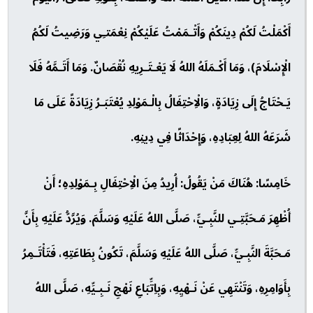
أَكْمَلْتُ لَكُمْ دِينَكُمْ وَأَتْـمَمْتُ عَلَيْكُمْ نِعْمَتـِي وَرَضِيتُ لَكُمُ
الْإِسْلَامَ)، وَمَا أَكْـمَلَهُ اللهُ لَا يَعْـتَـرِيهِ نُقْصَانٌ. وَمَا أَتَـمَّهُ فَلَا
يَـحْتَاجُ إِلَى زِيَادَةٍ، وَالْاِحْتِفَالُ بِالْـمَوْلِدِ يُعْتَبَـرُ زِيَادَةً عَلَى مَا
شَرَعَهُ اللهُ لِعِبَادِهِ، وَإِحْدَاثًا فِي دِينِهِ.
خَامِسًا: هُنَاكَ مَنْ يَقُولُ: أُرِيدُ مِنَ الْاِحْتِفَالِ بِـمَوْلِدِهِ؛ أَنْ
أُظْهِرَ مَـحَبَّتِـي للنَّبِـيِّ، صَلَّى اللهُ عَلَيْهِ وَسَلَّمَ. وَيُرَّدُّ عَلَيْهِ بِأَنَّ
مَـحَبَّةَ النَّبِـيِّ، صَلَّى اللهُ عَلَيْهِ وَسَلَّمَ، تَكُونُ بِطَاعَتِهِ، فَتَأْتَـمِرُ
بِأَوَامِرِهِ، وَتَنْتَهِي عَنْ نَـهْيِهِ، وَبِاِتِّبَاعِ نَهْجِ نَـبِـيِّهِ، صَلَّى اللهُ