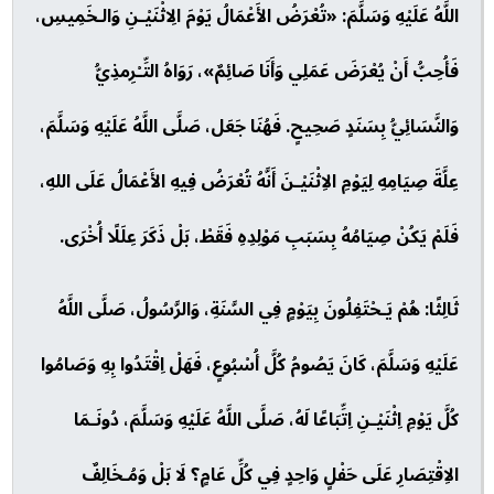
اللَّهُ عَلَيْهِ وَسَلَّمَ: «تُعْرَضُ الأَعْمَالُ يَوْمَ الِاثْنَيْـنِ وَالـخَمِيسِ،
فَأُحِبُّ أَنْ يُعْرَضَ عَمَلِي وَأَنَا صَائِمٌ»، رَوَاهُ التِّـْرِمذِيُّ
وَالنَّسَائِيُّ بِسَنَدٍ صَحِيحٍ. فَهُنَا جَعَل، صَلَّى اللَّهُ عَلَيْهِ وَسَلَّمَ،
عِلَّةَ صِيَامِهِ لِيَوْمِ الاِثْنَيْـنَ أَنَّهُ تُعْرَضُ فِيهِ الأَعْمَالُ عَلَى اللهِ،
فَلَمْ يَكُنْ صِيَامُهُ بِسَبَبِ مَوْلِدِهِ فَقَطْ، بَلْ ذَكَرَ عِلَلًا أُخْرَى.
ثَالِثًا: هُمْ يَـحْتَفِلُونَ بِيَوْمٍ فِي السَّنَةِ، وَالرَّسُولُ، صَلَّى اللَّهُ
عَلَيْهِ وَسَلَّمَ، كَانَ يَصُومُ كُلَّ أُسْبُوعٍ، فَهَلْ اِقْتَدُوا بِهِ وَصَامُوا
كُلَّ يَوْمِ اِثْنَيْـنِ اِتِّبَاعًا لَهُ، صَلَّى اللَّهُ عَلَيْهِ وَسَلَّمَ، دُونَـمَا
الاِقْتِصَارِ عَلَى حَفْلٍ وَاحِدٍ فِي كُلِّ عَامٍ؟ لَا بَلْ وَمُـخَالِفٌ