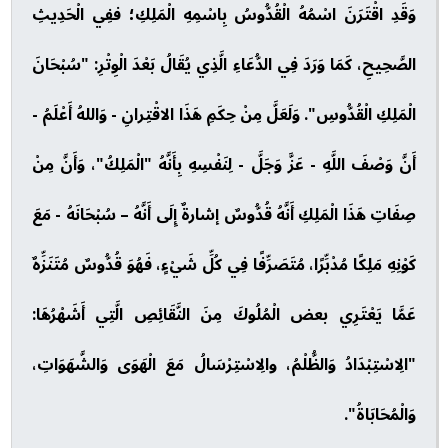
وَقَدِ اقْتَرَنَ اسْمُهُ الْقُدُّوسُ بِاسْمِهِ الْمَلِكِ؛ ففِي الْحَدِيثِ
الصَّحِيحِ، كَمَا وَرَدَ فِي الدُّعَاءِ الَّذِي يُقَالُ بَعْدَ الْوِتْرِ: "سُبْحَانَ
الْمَلِكِ الْقُدُّوسِ". وَلَعَلَّ مِنْ حِكَمِ هَذَا الاقْتِرانِ - وَاللهُ أَعْلَمُ -
أَنَّ وَصْفَ اللَّهِ - عَزَّ وَجَلَّ - لِنَفْسِهِ بِأَنَّهُ "الْمَلِكُ"، وَأَنَّ مِنْ
صِفَاتِ هَذَا الْمَلِكِ أَنَّهُ قُدُّوسٌ إشارةٌ إِلَى أَنَّهُ – سُبْحَانَهُ - مَعَ
كَوْنِهِ مَلِكًا مُدْبِّرًا، مُتَصَرِّفًا فِي كُلِّ شَيْءٍ، فَهُوَ قُدُّوسٌ مُتَنَزِّهٌ
عَمَّا يَعْتَرِي بعض الْمُلُوكَ مِنَ النَّقَائِصِ الَّتِي أَشَهْرُهَا:
"الِاسْتِبْدَادُ وَالظُّلْمُ، والِاسْتِرْسَالُ مَعَ الْهَوَى وَالشَّهَوَاتِ،
وَالْمُحَابَاةُ".