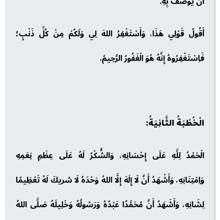
أَنْ يُوصَفَ بِهِ.
أَقُولُ قَوْلِي هَذَا، وَأَسْتَغْفِرُ اللهَ لِي وَلَكُمْ مِنْ كُلِّ ذَنْبٍ؛
فَاِسْتَغْفِرُوهُ إِنَّهُ هُوَ الْغَفُورُ الرَّحِيمُ.
الْخُطْبَةُ الثَّانِيَةُ:
الْحَمْدُ لِلَّهِ عَلَى إِحْسَانِهِ، وَالشُّكْرُ لَهُ عَلَى عِظَمِ نِعَمِهِ
وَاِمْتِنَانِهِ، وَأَشْهَدُ أَنَّ لَا إِلَهَ إِلَّا اللهُ وَحْدَهُ لَا شريكَ لَهُ تَعْظِيمًا
لِشَانِهِ، وَأَشَهَدُ أَنَّ مُحَمَّدًا عَبْدُهُ وَرَسُولُهُ وَخَلِيلَهُ صَلَّى اللهُ