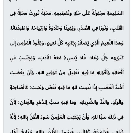
السَّلِيمَةِ مَجْبُولَةٌ عَلَى حُبِّهِ وَتَعْظِيمِهِ، مَحَبَّةً تُورِثُ مَحَبَّةً فِي
الْقَلْبِ، وَنُورًا فِي الصَّدْرِ، وَيَقِينًا وَحَلَاوَةً وَارْتِيَاحًا، وَاطْمِئْنَانًا،
وَهَذَا النَّعِيمُ الَّذِي يَصْغُرُ بِجَانِبِهِ كُلُّ نَعِيمٍ، وَيَقُودُ الْمُؤْمِنَ إِلَى
تَنْزِيهِهِ جَلَّ وَعَلَا، فَلَا يُسِيءُ مَعَهُ الْأدَبَ، وَيَجْتَنِبُ فِي
أَفْعَالِهِ وَأَقْوَالِهِ مَا فِيهِ تَقْلِيلٌ مِنْ تَوْقِيرِ اللهِ، وَأَنْ يَغْضَبَ
أَشَدَّ الْغَضَبِ إِذَا نُسِبَ للهِ مَا فِيهِ نَقْصٌ وَعَيْبٌ؛ كَالْصَّاحِبَةِ
وَالْوَلَدِ، وَالنِّدِّ وَالشَّرِيكِ، وَمَا فِيهِ سَبٌّ لِلدَّهْرِ وَالزَّمَانِ؛ لِأَنَّ
فِي ذَلِكَ سَبًّا للهِ، وَأَنْ يَجْتَنِبَ الْمُؤْمِنُ سُوءَ الظَّنِّ بِاللهِ؛ لِأَنَّهُ
يُنَافِي قَدَاسَتَهُ تَعَالَى، فَسُوءُ الظَّنِّ بِاللهِ مَنْهَجُ أَهْلِ