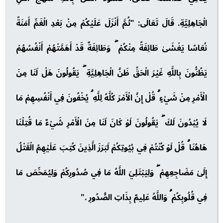
الْجَاهِلِيَّةِ. قَالَ تَعَالَى: "ثُمَّ أَنْزَلَ عَلَيْكُمْ مِنْ بَعْدِ الْغَمِّ أَمَنَةً
نُعَاسًا يَغْشَىٰ طَائِفَةً مِنْكُمْ ۖ وَطَائِفَةٌ قَدْ أَهَمَّتْهُمْ أَنْفُسُهُمْ
يَظُنُّونَ بِاللَّهِ غَيْرَ الْحَقِّ ظَنَّ الْجَاهِلِيَّةِ ۖ يَقُولُونَ هَلْ لَنَا مِنَ
الْأَمْرِ مِنْ شَيْءٍ ۗ قُلْ إِنَّ الْأَمْرَ كُلَّهُ لِلَّهِ ۗ يُخْفُونَ فِي أَنْفُسِهِمْ مَا
لَا يُبْدُونَ لَكَ ۖ يَقُولُونَ لَوْ كَانَ لَنَا مِنَ الْأَمْرِ شَيْءٌ مَا قُتِلْنَا
هَاهُنَا ۗ قُلْ لَوْ كُنْتُمْ فِي بُيُوتِكُمْ لَبَرَزَ الَّذِينَ كُتِبَ عَلَيْهِمُ الْقَتْلُ
إِلَىٰ مَضَاجِعِهِمْ ۖ وَلِيَبْتَلِيَ اللَّهُ مَا فِي صُدُورِكُمْ وَلِيُمَحِّصَ مَا
فِي قُلُوبِكُمْ ۗ وَاللَّهُ عَلِيمٌ بِذَاتِ الصُّدُورِ ."