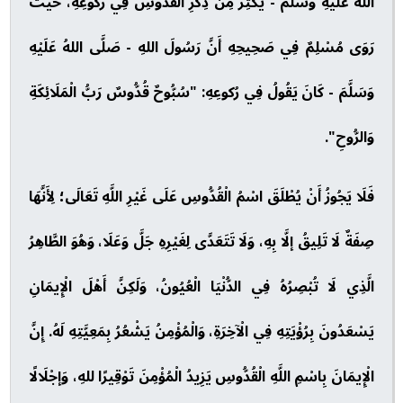
اللهُ عَلَيْهِ وَسَلَّمَ - يُكْثِرُ مِنْ ذِكْرِ الْقُدُّوسِ فِي رُكُوعِهِ، حَيْثُ
رَوَى مُسْلِمٌ فِي صَحِيحِهِ أَنَّ رَسُولَ اللهِ - صَلَّى اللهُ عَلَيْهِ
وَسَلَّمَ - كَانَ يَقُولُ فِي رُكوعِهِ: "سُبُّوحٌ قُدُّوسٌ رَبُّ الْمَلَائِكَةِ
وَالرُّوحِ".
فَلَا يَجُوزُ أَنْ يُطْلَقَ اسْمُ الْقُدُّوسِ عَلَى غَيْرِ اللَّهِ تَعَالَى؛ لِأَنَّهَا
صِفَةٌ لَا تَلِيقُ إلَّا بِهِ، وَلَا تَتَعَدَّى لِغَيْرِهِ جَلَّ وَعَلَا، وَهُوَ الطَّاهِرُ
الَّذِي لَا تُبْصِرُهُ فِي الدُّنْيَا الْعُيُونُ، وَلَكِنَّ أَهْلَ الْإِيمَانِ
يَسْعَدُونَ بِرُؤْيَتِهِ فِي الْآخِرَةِ، وَالْمُؤْمِنُ يَشْعُرُ بِمَعِيَّتِهِ لَهُ. إِنَّ
الْإِيمَانَ بِاسْمِ اللَّهِ الْقُدُّوسِ يَزِيدُ الْمُؤْمِنَ تَوْقِيرًا للهِ، وَإجْلَالًا