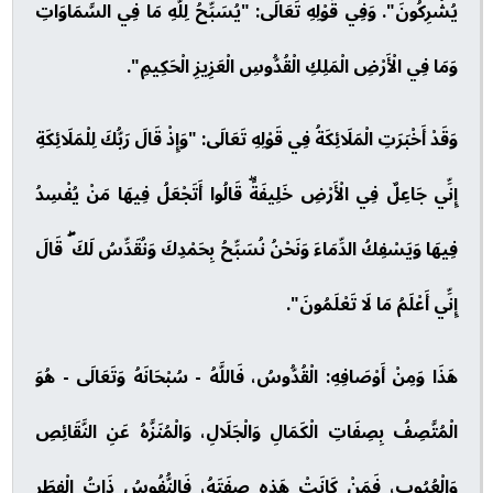
يُشْرِكُونَ". وَفِي قَوْلِهِ تَعَالَى: "يُسَبِّحُ لِلَّهِ مَا فِي السَّمَاوَاتِ
وَمَا فِي الْأَرْضِ الْمَلِكِ الْقُدُّوسِ الْعَزِيزِ الْحَكِيمِ".
وَقَدْ أَخْبَرَتِ الْمَلَائِكَةُ فِي قَوْلِهِ تَعَالَى: "وَإِذْ قَالَ رَبُّكَ لِلْمَلَائِكَةِ
إِنِّي جَاعِلٌ فِي الْأَرْضِ خَلِيفَةًۖ قَالُوا أَتَجْعَلُ فِيهَا مَنْ يُفْسِدُ
فِيهَا وَيَسْفِكُ الدِّمَاءَ وَنَحْنُ نُسَبِّحُ بِحَمْدِكَ وَنُقَدِّسُ لَكَ ۖ قَالَ
إِنِّي أَعْلَمُ مَا لَا تَعْلَمُونَ".
هَذَا وَمِنْ أَوْصَافِهِ: الْقُدُّوسُ، فَاللَّهُ - سُبْحَانَهُ وَتَعَالَى - هُوَ
الْمُتَّصِفُ بِصِفَاتِ الْكَمَالِ وَالْجَلَالِ، وَالْمُنَزَّهُ عَنِ النَّقَائِصِ
وَالْعُيُوبِ، فَمَنْ كَانَتْ هَذِهِ صِفَتَهُ، فَالنُّفُوسُ ذَاتُ الْفِطَرِ