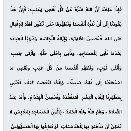
فَإِذَا عَلِمْنَا أَنَّ اللهَ مُنَزَّهٌ عَنْ كُلِّ نَقْصٍ وَعَيْبٍ؛ فَإِنَّ هَذَا
يَقُودُنَا إِلَى أَنْ نُنَزِّهَ أَنْفُسَنَا وَنُطَهِّرَهَا حَتَّى تَكُونَ أهْلًا لِلْإِقْبَالِ
عَلَى اللهِ، فَنُحْسِنَ الطَّهَارَةَ، وَإِزَالَةَ النَّجَاسَةِ، وَنَتَهَيَّأَ لِلْعِبَادَةِ
عِنْدَمَا نَأْتِي لِلْمَسَاجِدِ، وَنَأْتِيَ بِأَحْلَى حُلَّةٍ، وَأَزْكَى طِيبٍ،
وَأَنْقَى ثَوْبٍ، وَنُطَهِّرَ أَنْفُسَنَا مِنْ كُلِّ عَيْبٍ وَنَقْصٍ مَا
اسْتَطَعْنَا إِلَى ذَلِكَ سَبِيلًا.. وَإِنَّكَ لَتَعْجَبُ كَيْفَ نَعْتَنِي
بِمَظْهَرِنَا لِلِقَاءِ الْبَشَرِ، فَنَتَفَقَّدُهُ وَنُحْسِنُ الْهِنْدَامَ، وَأَمَّا عِنْدَ
الصَّلَاةِ - وَهُمْ قِلَّةٌ ولِلَّهِ الْحَمْدُ - يَأْتُونَ لِلْمَسَاجِدِ بِمَلَابِسَ لَا
يُمْكِنُ أَنْ يَذْهَبُوا بِهَا لِلْمُنَاسَبَاتِ، أَوْ يُقَابِلُوا بِهَا الْمَسْؤُولِينَ،