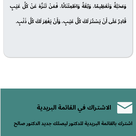
وَمَحَبَّةً وَتَعْظِيمًا، وَثِقَةً وَاطْمِئْنَانًا، فَمَنْ تَنَزَّهَ عَنْ كُلِّ عَيْبٍ
قَادِرٌ عَلَى أَنْ يَسْتُرَ لَكَ كُلَّ عَيْبٍ، وَأَنْ يَغْفِرَ لَكَ كُلَّ ذَنْبٍ.
الاشتراك في القائمة البريدية
اشترك بالقائمة البريدية للدكتور ليصلك جديد الدكتور صالح