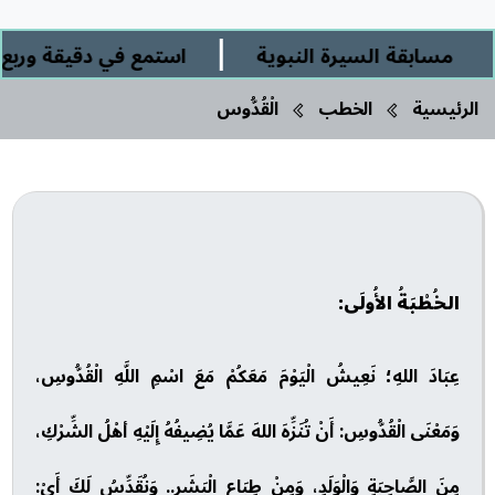
|
مسابقة السيرة النبوية
استمع في دقيقة وربع إلى
الرئيسية
الخطب
الْقُدُّوس
الخُطْبَةُ الأُولَى:
عِبَادَ اللهِ؛ نَعِيشُ الْيَوْمَ مَعَكُمْ مَعَ اسْمِ اللَّهِ الْقُدُّوسِ،
وَمَعْنَى الْقُدُّوسِ: أَنْ تُنَزِّهَ اللهَ عَمَّا يُضِيفُهُ إِلَيْهِ أهْلُ الشِّرْكِ،
مِنَ الصَّاحِبَةِ وَالْوَلَدِ، وَمِنْ طِبَاعِ الْبَشَرِ.. وَنُقَدِّسُ لَكَ أَيْ: