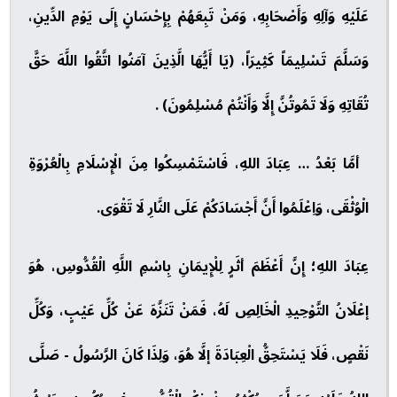
عَلَيْهِ وَآلِهِ وَأَصْحَابِهِ، وَمَنْ تَبِعَهُمْ بِإِحْسَانٍ إِلَى يَوْمِ الدِّينِ،
وَسَلَّمَ تَسْلِيمَاً كَثِيرَاً، (يَا أَيُّهَا الَّذِينَ آمَنُوا اتَّقُوا اللَّهَ حَقَّ
تُقَاتِهِ وَلَا تَمُوتُنَّ إِلَّا وَأَنْتُمْ مُسْلِمُونَ) .
أمَّا بَعْدُ … عِبَادَ اللهِ، فَاسْتَمْسِكُوا مِنَ الْإِسْلَامِ بِالْعُرْوَةِ
الْوُثْقَى، وَاِعْلَمُوا أَنَّ أَجْسَادَكُمْ عَلَى النَّارِ لَا تَقْوَى.
عِبَادَ اللهِ؛ إِنَّ أَعْظَمَ أثَرٍ لِلْإِيمَانِ بِاسْمِ اللَّهِ الْقُدُّوسِ، هُوَ
إعْلَانُ التَّوْحِيدِ الْخَالِصِ لَهُ، فَمَنْ تَنَزَّهَ عَنْ كُلِّ عَيْبٍ، وَكُلِّ
نَقْصٍ، فَلَا يَسْتَحِقُّ الْعِبَادَةَ إلَّا هُوَ، وَلِذَا كَانَ الرَّسُولُ - صَلَّى