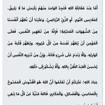
أَمَّا عِنْدَ مُقَابَلَةِ اللهِ فَتَجِدُ الوَاحِدَ مِنْهُمْ يَلْبَسُ مَا لَا يَلِيقُ،
كَمَلَابِسِ النَّوْمِ، أَوِ الزِّيِّ الرِّيَاضِيِّ، وَعَلَيْنَا أَنْ نُطَهِّرَ أَنْفُسَنَا
مِنَ الشَّهَوَاتِ الْمُحَرَّمَةِ؛ فَإِنَّهُ مِنْ تَطْهِيرِ النَّفْسِ، فَعَلَى
الْمُؤْمِنِ أَنْ يُطَهِّرَ نَفْسَهُ مِنْ كُلِّ عُيُوبِهِ، وَيُطَهِّرَ قَلْبَهُ مِنْ
كَوَارِثِهِ، وَألَّا يَنْدَمَ عَلَى شَيْءٍ فَاتَهُ.. وَإِنَّ مِنْ تَنْزِيهِ النَّفْسِ أَنْ
يُحْسِنَ الْعَبْدُ الظَّنَّ بِاللهِ، وَأَلَّا يَشْكُوَ إِلَى خَلْقِهِ.
عِبَادَ اللهِ؛ عَلَيْكُمْ أَنْ تَعْلَمُوا أَنَّ اللهَ هُوَ الْقُدُّوسُ الْمَمْدُوحُ
بِالْمَحَاسِنِ، وَالْفَضَائِلِ، وَالْمَكَارِمِ، فَاللهُ مُنَزَّهٌ عَنْ كُلِّ مَا يَنْفِي