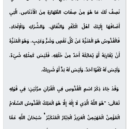
نَصِفُ لَكَ مَا هُوَ مِنْ صِفَاتِ الطَّهَارَةِ مِنَ الْأَدْنَاسِ، الَّتِي
أَضَافَهَا إِلَيْكَ أهْلُ الْكُفْرِ وَالنِّفَاقِ، وَالشِّرْكِ وَالْإلْحَادِ،
فَالْقُدُّوسُ هُوَ الْمُنَزَّهُ عَنْ كُلِّ نَقْصٍ وَشَرٍّ وَعَيْبٍ، وَهُوَ الْمُنَزَّهُ
أَنْ يُقَارِبَهُ أَوْ يُمَاثِلَهُ أَحَدٌ مِنْ خَلْقِهِ، فَلَيْسَ كَمِثْلِهِ شَيْءٌ،
وَلَيْسَ لَهُ كُفُوًا أحَدٌ، وَلَيْسَ لَهُ نِدٌّ أَوْ شَرِيكٌ.
وَقَدْ جَاءَ ذِكْرُ اسْمِ الْقُدُّوسِ فِي الْقُرْآنِ مرَّتَيْنِ: فِي قَوْلِهِ
تَعَالَى: "هُوَ اللَّهُ الَّذِي لَا إِلَٰهَ إِلَّا هُوَ الْمَلِكُ الْقُدُّوسُ السَّلَامُ
الْمُؤْمِنُ الْمُهَيْمِنُ الْعَزِيزُ الْجَبَّارُ الْمُتَكَبِّرُ ۚ سُبْحَانَ اللَّهِ عَمَّا