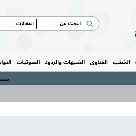
|
الخطب
الفتاوى
الشبهات والردود
الصوتيات
التوا
مسابقة الس