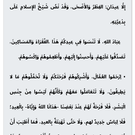
إِلَّا عِيدَانِ: الفِطْرُ وَالأَضْحَى، وَقَدْ نَصَّ شَيْخُ الإِسلامِ عَلَى
بِدْعِيَّتِهِ.
عِبَادَ اللهِ، لَا تَنْسَوا فِي عِيدِكُمْ هَذَا ،الفُقَرَاءَ وَالمَسَاكِينَ،
تَصَدَّقُوا عَلَيْهِمْ، وَأَحسِنُوا إِلَيْهِمْ، وأَطْعِمُوهُمْ وَاِكْسُوهُمْ.
• اِرْحَمُوا العُمَّالَ، وَأَشْرِكُوهُمْ فَرْحَتَكُمْ وَلَا تُحَمِّلُوهُمْ مَا لا
يَطِيقُونَ، وَلَا تَتَعَامَلُوا مَعَهُمْ وَكَأَنَّهُمْ لَيْسُوا مِنْ جِنْسِ
الْبَشَرِ، فَلَا فَرْحَةٌ لَهُمْ عِنْدَ بَعْضِنَا -هَدَانَا اللهُ وَإِيَّاهُ- بِالْعِيدِ؛
فَلَا لِبَاسٌ جَدِيدٌ لهم، وَلَا حَتَّى تَهْنِئَةٌ بِالعيدِ، فَمَا أَطْيَبَ أَنْ