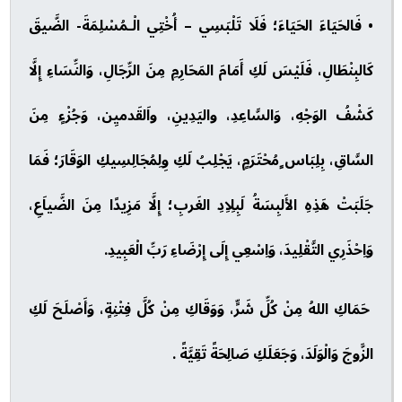
• فَالحَيَاءَ الحَيَاءَ؛ فَلَا تَلْبَسِي – أُخْتِي الْـمُسْلِمَةَ- الضَّيقَ
كَالبِنْطَالِ، فَلَيْسَ لَكِ أَمَامَ المَحَارِمِ مِنَ الرِّجَالِ، وَالنِّسَاءِ إِلَّا
كَشْفُ الوَجْهِ، وَالسَّاعِدِ، واليَدِينِ، واَلقَدميِن، وَجُزْءٍ مِنَ
السَّاقِ، بِلِبَاس ٍمُحْتَرَمٍ، يَجْلِبُ لَكِ وِلِمُجَالِسِيكِ الوَقَارَ؛ فَمَا
جَلَبَتْ هَذِهِ الأَلبِسَةُ لَبِلِاِدِ الغَربِ؛ إِلَّا مَزِيدًا مِنَ الضَّياَعِ،
وَاِحْذَرِي التَّقْلِيدَ، وَاِسْعِي إِلَى إِرْضَاءِ رَبِّ الْعَبِيدِ.
حَمَاكِ اللهُ مِنْ كُلِّ شَرٍّ، وَوَقَاكِ مِنْ كُلَّ فِتْنِةٍ، وَأَصْلَحَ لَكِ
الزَّوجَ وَالْوَلَدَ، وَجَعَلَكِ صَالِحَةً تَقِيَّةً .