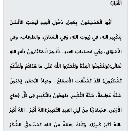
الْقَرَارُ)
أَيُّهَا الْمُسْلِمُونَ، بِمُجَرَّدِ دُخُولِ الْعِيدِ لَهَجَتِ الأَلْسُنَ
بِتَكْبِيرِ اللهِ، فِي بُيوتِ اللهِ، وَفِي الْـمَنَازِلِ، والطرقاتِ، وَفِي
الأَسْوَاقِ، وفِي مُصلياتِ العيدِ، يَأْتَـمِرُ الْـمُكَبِّـُرونَ بِأَمْرِ اللهِ
تَعَالَى:(وَلِتُكْمِلُوا الْعِدَّةَ وَلِتُكَبِّرُوا اللَّهَ عَلَى مَا هَدَاكُمْ وَلَعَلَّكُمْ
تَشْكُرُونَ) لَقَدْ تَشَنَّفَتِ الأَسمَاعُ ، وعِبادُ الرَّحمَنِ يُحْيُونَ
سُنَّةً عَظِيمَةً، سُنَّةَ التَّكْبِيرِ، يَلهَجُونَ بِالتَّكْبِيرِ فِي كُلِّ فِجَاجِ
الأَرْضِ، فَشِعَارُنَا مِنْ لَيلِ العِيدِ التَّكبيرُ:(اللهُ أَكْبَرُ ، اللهُ أَكْبَرُ
،اللهُ أَكْبَرُ كَبِيرًا)، وَتِلْكَ نِعْمَةٌ مِنَ اللهِ تَسْتَـحِقُّ الشُّكْرَ