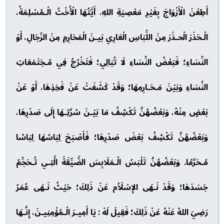
أَطِعْنَ الْأَزْوَاجَ بِغَيْرِ مَعْصِيَةِ اللهِ. أَيَّتُهَا الْأُخْتُ الْـمُسْلِمَةُ،
الْـحَذَرَ الْحـذَرَ مِنَ اللِّبَاسِ الْعَارِي بَيـنَ الْمَحَارِمِ مِنَ الرِّجَالِ، أَوْ
النِّسَاءِ؛ فَبَعْضُ النِّسَاءِ لَا تُبَالِي؛ فَتَخْرُجُ فِي مُـجَتَمَعَاتِ
النِّسَاءِ وَبَيْنَ مَـحَـارِمِهَا؛ وَقَدْ كَشَفَتْ عَنْ فَخِذِهَا، أَوْ عَنْ
بَعْضٍ مِنْهُ، وَبَعْضُهُنَّ تَكْشِفُ مَا بَيْـنَ سُرَّتِـهَا إِلَى صَدْرِهَا،
وَبَعْضُهُنَّ تَكْشِفُ بَعْضَ صَدْرِهَا؛ فَأَصْبَحَ لِبَاسُهَا لِبَاسًا
مُـحَرَّمًا. وَبَعْضُهُنَّ تَلْبَسُ الْـمَلَابِسَ الضَّيِّقَةَ الَّتِـي تُـحَجِّمُ
جَسَدَهَا؛ وَقَدْ نَـهَى الإِسْلَاُم عَنْ ذَلِكَ؛ حَيْثُ نَـهَى عُمَرُ
رَضِيَ اللهُ عَنْهُ عَنْ ذَلِكَ؛ فَقِيلَ لَهْ : يَا أَمِيـرَ الْـمُؤْمِنِيـنَ، إِنَّـهَا