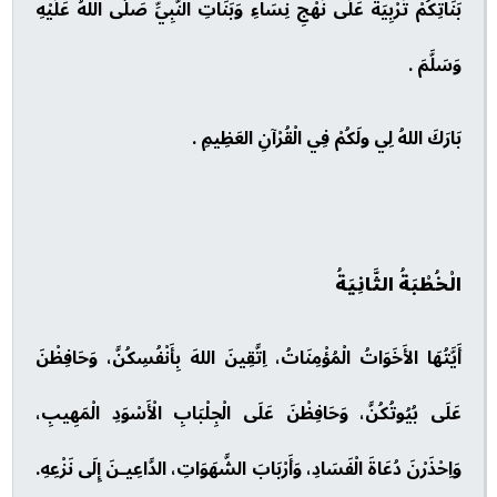
بَنَاتِكُمْ تَرْبِيَةً عَلَى نَهْجِ نِسَاءِ وَبَنَاتِ النَّبِيِّ صَلَّى اللهُ عَلَيْهِ
وَسَلَّمَ .
بَارَكَ اللهُ لِي ولَكُمْ فِي الْقُرْآنِ العَظِيمِ .
الْخُطْبَةُ الثَّانِيَةُ
أَيَّتُهَا الأَخَوَاتُ الْمُؤْمِنَاتُ، اِتَّقِينَ اللهَ بِأَنْفُسِكُنَّ، وَحَافِظْنَ
عَلَى بُيُوتُكُنَّ، وَحَافِظْنَ عَلَى الْجِلْبَابِ الْأَسْوَدِ الْمَهِيبِ،
وَاِحْذَرْنَ دُعَاةَ الْفَسَادِ، وَأَرْبَابَ الشَّهَوَاتِ، الدَّاعِيـنَ إِلَى نَزْعِهِ.