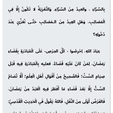
بِالسَّرَّاءِ ، والعيدُ مِنَ السَّرَّاءِ. وَالتَّعْزِيَةُ لا تَكُونُ إِلَّا فِي
الْمَصَائِبِ، وَهَلِ العِيدُ مِنَ الـمَصَائِبِ حَتَّـى نُعَزِّيَ عِنْدَ
دُخُولِهِ؟
عِبَادَ اللهِ، اِحْرِصُوا - كُلَّ الحِرْصِ- عَلَى الْمُبَادَرَةِ بِقَضَاءِ
رَمَضَانَ، لِمَنْ كَانَ عَلَيْهِ قَضَاءٌ، فعليه بِالْمُبَادَرَةِ فِيهِ قَبْلَ
صِيَامِ السِّتِّ؛ فَالصَّحِيحُ مِنْ أَقْوَالِ أَهْلِ الْعِلْمِ؛ أَلَّا تُصَامُ
السِّتُّ إِلَّا بَعْدَ قَضَاءِ مَا أَفْطَرَ فِيهِ الْعَبْدُ مِنْ رَمَضَانَ،
فَالفَرْضُ أَوْلَى مِنَ النَّفْلِ، فَاللهُ يَقُولُ فَي الْحَدِيثِ الْقُدْسِيِّ: