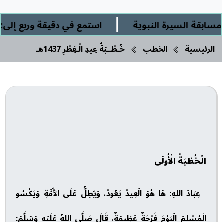
|
 السيرة النبوية
استمع في دقيقة وربع إلى: " ال
الرئيسية
الخطب
خُـطْــبَةٌ عِيدِ الْـفِطْرِ 1437هـ
الْخُطْبَةُ الْأُولَى
عِبَادَ اللهِ: هَا هُوَ الْعِيدُ يَعُودُ، وَيُطِلُّ عَلَى الأُمَّةِ وَيَكْسُو
الْمُسْلِمَ الْيَوْمَ فَرْحَةٌ عَظِيمَةٌ، قَالَ صَلَّى اللهُ عَلَيْهِ وَسَلَّمَ: