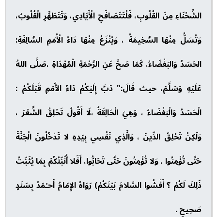
الشَّحْنَاءِ مِنَ القُلُوبِ، فَلْتَتَصَافَحِ الْأَيَادِي، وَتَتَطَهَّرِ الْقُلُوبُ،
وَتُسَلُّ مِنْهَا السَّخِيمَةُ ، وَيُنْزَعُ مِنْهَا دَاءُ الْأُمَمِ السَّالِفَةِ:
الحَسَدُ وَالبَغْضَاءُ، كَمَا صَحَّ عَنِ الرَّحْمَةِ الْمُهْدَاةِ ،صَلَّى اللهُ
عَلَيْهِ وَسَلَّمَ، حيث قَالَ:" دَبَّ إِلَيْكُمْ دَاءُ الأُمَمِ قَبْلَكُمُ :
الْحَسَدُ وَالْبَغْضَاءُ ، وَهِيَ الْحَالِقَةُ ،لَا أَقُولُ تَحْلِقُ الشَّعْرَ ،
وَلَكِنْ تَحْلِقُ الدِّينَ ، وَالَّذِي نَفْسِي بِيَدِهِ لا تَدْخُلُونَ الْجَنَّةَ
حَتَّى تُؤْمِنُوا ، وَلا تُؤْمِنُونَ حَتَّى تَحَابُّوا، أَفَلا أُنَبِّئُكُمْ بِمَا يُثَبِّتُ
ذَلِكَ لَكُمْ ؟ أَفْشُوا السَّلامَ بَيْنَكُمْ) رَوَاهُ الإِمَامُ أَحـْمَدُ بِسَنَدٍ
صَحِيحٍ .