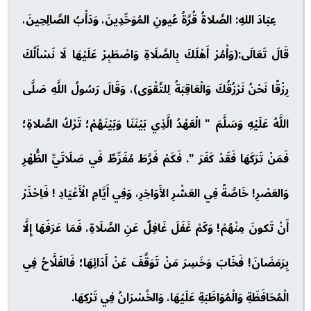
عِبَادَ اللهِ: الصَّلاةُ قُرَّةُ عُيونِ المُوَحِّدِينَ، وَدَأْبُ الصَّالِحِينَ،
قَالَ تَعَالَى:(وَأْمُرْ أَهْلَكَ بِالصَّلَاةِ وَاصْطَبِرْ عَلَيْهَا لَا نَسْأَلُكَ
رِزْقًا نَحْنُ نَرْزُقُكَ وَالْعَاقِبَةُ لِلتَّقْوَى)، وَقَالَ رَسُولُ اللَّهِ صَلَّى
اللَّهُ عَلَيْهِ وَسَلَّمَ " الْعَهْدُ الَّذِي بَيْنَنَا وَبَيْنَهُمْ؛ تَرْكُ الصَّلاةِ؛
فَمَنْ تَرَكَهَا فَقَدْ كَفَرَ ". فَكَمْ فَرَّطَ مُفَرِّطٌ فَي صَلَاتَيِّ الظُّهْرِ
وَالعَصْرِ! خَاصَّةً فِي العَشْرِ الأَوَاخِرِ، وَفِي أَيَّامِ الْأَعْيَادِ ! فَاِحْذَرْ
أَنْ تَكونَ مِنْهُمْ! وَكَمْ غَفَلَ غَافِلٌ عَنِ الصَّلَاةِ، فَمَا عَرَفَهَا إِلَّا
بِرَمَضَانَ! فَخَابَ وَخَسِرَ مَنْ تَوَقَّفَ عَنْ أَدَائِهَا؛ فَالفَلَّاحُ فِي
الْمُحَافَظَةِ وَالْمُوَاظَبَةِ عَلَيْهَا، وَالخُسْرَانُ فِي تَرْكِهَا.