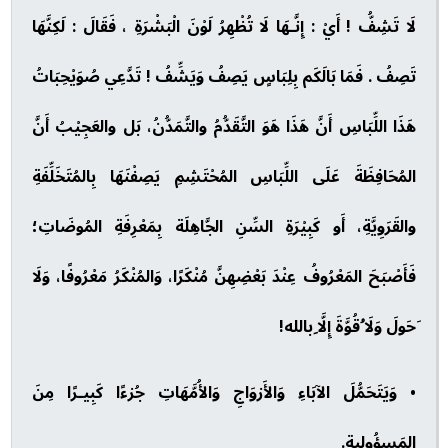
لَا تَشِفُّ ! أَيْ : إِنَّـهَا لَا تُظْهِرُ لَوْنَ الْبَشْرَةِ ، فَقَالَ : لَكِنَّهَا
تَصِفُ . فَمَا بَالَكَم بِلِبَاسٍ يَصِفُ وَيَشِّفُ ! تَدَّعِي صُوَيْحِبَاتُ
هَذَا اللِّبَاسِ أَنَّ هَذَا هَوَ التَّقَدُّمُ والتَّمَدُّنُ، بَل والعَجِيْبُ أَنَّ
المُحَافِظَةَ عَلَى اللِّبَاسِ المُحْتَشِمِ يَصِفْنَهَا بِالمُتَخَلِّفَةِ
والقَرَوِيَّةِ، أَو كَبِيْرَةِ السِّنِ الجَّاهِلَة بِمَعْرِفَةِ المُوضَاتِ؛
فَأَصْبَحَ المَعْرُوفُ عِنْدَ بَعْضِهِنَّ مُنْكَرًا، وَالمُنْكَرُ مَعْرُوفًا، وَلَا
َحَولَ وَلَا ُقُوَّةَ إِلَّا ِبالله!
• وَيَتَحَمُّلَ الآبَاءِ وَالأَزوَاجِ وَالأُمَّهَاتِ جُزءًا كَبِيـرًا مِنَ
المَسؤُولِيةِ.