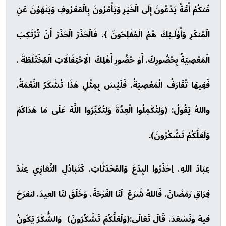
مِّنكُمْ أُمَّةٌ يَدْعُونَ إِلَى الْخَيْرِ وَيَأْمُرُونَ بِالْمَعْرُوفِ وَيَنْهَوْنَ عَنِ
الْمُنكَرِ وَأُوْلَـئِكَ هُمُ الْمُفْلِحُونَ }. فَالْحَذَرَ الْحَذَرَ أَنْ تُرْتَكِبَ
الْمَعْصِيَةُ بِحُضُورِكَ، أَوْ حُضُورِ أَهْلِكَ الْاِحْتِفَالَاتِ الْمُخْتَلَطَةَ ،
فَفِيهَا تُقَارَفُ الْمَعْصِيَةُ، فَلَيْسَ بِمِثْلِ هَذَا تُشْكَرُ النِّعْمَةُ،
واللهُ يَقُولُ: (وَلِتُكْمِلُوا الْعِدَّةَ وَلِتُكَبِّرُوا اللَّهَ عَلَى مَا هَدَاكُمْ
وَلَعَلَّكُمْ تَشْكُرُونَ).
عِبَادَ اللهِ، اِحْذَرُوا البِدَعَ وَالمُحْدَثَاتِ، كَتَبَادُلِ التَّعَازِي عِنْدَ
فِرَاقِ رَمَضَانَ، فَاللهُ شَرَعَ لَنَا الفَرْحَةَ، وَخَلَقَ لنَا العيدَ، لنفرَحَ
فيهَ ونَسْعَدَ، قَالَ تَعَالَى:(وَلَعَلَّكُمْ تَشْكُرُونَ) وَالشُّكْرُ يَكُونُ