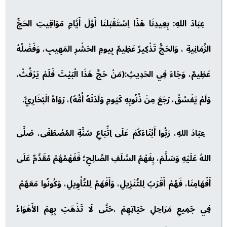
عِبَادَ اللهِ: بِعِيدِنَا هَذَا اِسْتَقْبَلنَا أَوَّلَ أَيَّامِ مَوَاقِيتِ الحَجِّ
الزَّمَانِيةِ ، وَالحَجُّ تَذْكِيرٌ عَظِيمٌ بِيومِ الحَشْرِ المَهِيبِ، وَفَضْلُهُ
عَظِيمٌ، وَجَاءَ فِي الحَدِيثِ:(مَنْ حَجَّ هَذَا الْبَيْتَ فَلَمْ يَرْفُثْ،
وَلَمْ يَفْسُقْ، رَجَعَ مِنْ ذُنُوبِهِ كَيَومِ وَلَدَتْهُ أُمُّهُ)، رَوَاهُ الْبُخَارِيُّ.
عِبَادَ اللهِ، رَبُّوا أَبْنَاءَكُمْ عَلَى اِتِّبَاعِ سُنَّةِ المُصْطَفَى، صَلَّى
اللهُ عَلَيْهِ وَسَلَّمَ، بِفَهْمُ السَّلَفِ الصَّالِحِ؛ فَفَهْمُهُمْ مُقَدَّمٌ عَلَى
أَفْهَامِنَا، فَهُمْ أَقْرَبُ لِلتَّنْزِيلِ، وَأَفْهَمُ لِلتَّأْوِيلِ، وَكُونُوا مَعَهُمْ
فِي جَمِيعِ مَرَاحِلِ حَيَاتِهِمْ ،حَتَّى لَا تَذْهَبَ بِهِمْ الأَهْوَاءُ