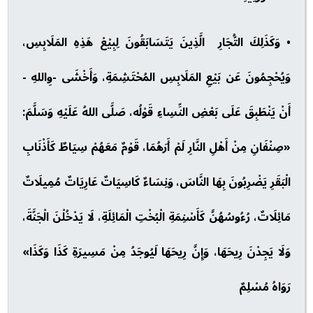
• وَكَذَلِكَ التُّجَارِ الَّذِينَ يَتَسَابَقُونَ لِبِيْعْ هَذِهِ المَلَابِسِ،
وَيُحْجِمُونَ عَن بَيْعِ المَلَابِسِ المُحْتَشِمَةِ، وَأَخْشَى -وِاللهِ -
أَنْ يَنْطَبِقَ عَلَى بَعْضِ النِّسِاءِ قَوْلُه، صَلَّى اللهُ عَلَيْهِ وَسَلَّمَ:
«صِنْفَانِ مِنْ أَهْلِ النَّارِ لَمْ أَرَهُمَا، قَوْمٌ مَعَهُمْ سِيَاطٌ كَأَذْنَابِ
الْبَقَرِ يَضْرِبُونَ بِهَا النَّاسَ، وَنِسَاءٌ كَاسِيَاتٌ عَارِيَاتٌ مُمِيلَاتٌ
مَائِلَاتٌ، رُءُوسُهُنَّ كَأَسْنِمَةِ الْبُخْتِ الْمَائِلَةِ، لَا يَدْخُلْنَ الْجَنَّةَ،
وَلَا يَجِدْنَ رِيحَهَا، وَإِنَّ رِيحَهَا لَيُوجَدُ مِنْ مَسِيرَةِ كَذَا وَكَذَا»
رَوَاهُ مُسْلِمٌ