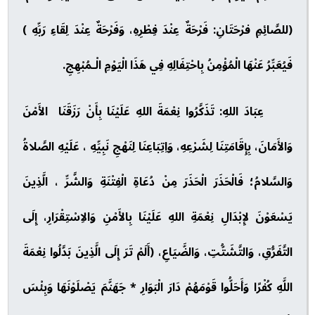
(للصَّائِمِ فرْحَتَانِ: فَرْحَةٌ عِنْدَ فِطْرِهِ، وَفَرْحَةٌ عِنْدَ لِقَاءِ رَبِّهِ )
فَيُعَبِّرُ عَنْهَا الْمُؤْمِنُ بِاحْتِفَالِهِ فِي هَذَا الْيَوْمِ الْـمُبْهِجِ.
عِبَادَ اللهِ: تَذَكَّرُوا نِعْمَةَ اللهِ عَلَيْنَا بِأَنْ رَزَقَنَا الأَمْنَ
وَالأَمَانَ، بِإِقَامَتِنَا لِشَرْعِهِ، وَاِتِبَاعِنَا لِنَهْجِ نَبِيِّهِ ، عَلَيْهِ الصَّلاةُ
وَالسَّلامُ؛ فَالْحَذَرَ الْحَذَرَ مِنْ دُعَاةِ الْفِتْنَةِ وَالشَّرِّ ، الَّذِينَ
يَسْعَوْنَ لإِبْدَالِ نِعْمَةِ اللهِ عَلَيْنَا بِالأَمْنِ وَالاِسْتِقْرَارِ، إِلَى
التَّفَرُّقِ، وَالتَّشَتُّتِ، وَالضَّيَاعِ، (أَلَمْ تَرَ إِلَى الَّذِينَ بَدَّلُوا نِعْمَةَ
اللَّهِ كُفْرًا وَأَحَلُّوا قَوْمَهُمْ دَارَ الْبَوَارِ * جَهَنَّمَ يَصْلَوْنَهَا وَبِئْسَ