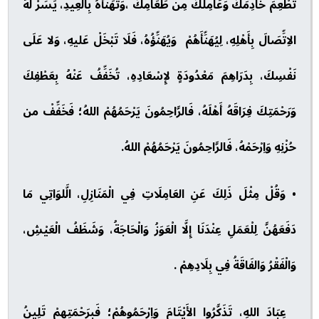
تُطْعِمَ خَادِمَكَ وَعَامِلَكَ مِنْ طَعَامِكَ ،وَتُهَنِّأَهُ بِالعِيدِ، يَسِّرْ لَهُ
الاِتِّصَالَ بِأَهْلِهِ، لِيُهَنِّأَهُمْ وَيُهَنِّؤُهُ، فَلَا تَبْخَلْ عَليهِ، وَلا عَلَى
نَفْسِكَ، بِدَرَاهِمَ مَعْدُودَةٍ لإِسْعَادِهِ، تُخَفِّفُ عَنْهُ بِعَطْفِكَ
وَرَحْمَتِكَ فِرَاقَهُ أَهْلَهُ، فَالرَّاحِمُونَ يَرْحَمُهُمْ اللهُ؛ فَخَفِّفْ من
حُزْنِهِ وَاِرْحَمْهُ، فَالرَّاحِمُونَ يَرْحَمُهُمْ اللهُ.
• وَقُلْ مِثْلَ ذَلِكَ عَنِ العَامِلَاتِ فِي الْمَنَازِلِ، الَّلوَاتِي مَا
دَفَعَهُنَّ لِلْعَمَلِ عِنْدَنَا إِلَّا الْعَوَزُ وَالْحَاجَةُ، وَشَظَفُ الْعَيْشِ،
وَالْفَقْرُ وَالفَاقَةُ فِي بِلَادِهِمْ .
عِبَادَ اللهِ، تَذَكَّرُوا الأَيْتَامَ وَاِرْحَمُوهُمْ؛ فَبِرَحْمَتِهِمْ تَلِينُ