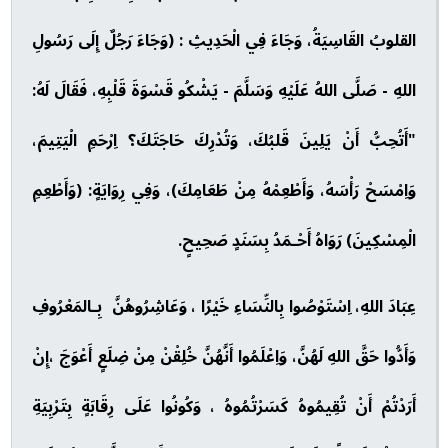
القلوبُ القَاسِيَةُ، وَجَاءَ فِي الْحَدِيثِ : (وَجَاءَ رَجُلٌ إِلَى رَسُولِ
اللهِ - صَلَّى اللهُ عَلَيْهِ وَسَلَّمَ - يَشْكُو قَسْوَةَ قَلْبِهِ، فَقَالَ لَهُ:
"أَتُحِبُّ أَنْ يَلِينَ قَلبُكَ، وَتُدْرِكَ حَاجَتَكَ؟ اِرْحَمِ الْيَتِيمَ،
وَاِمْسَحْ رَأْسَهُ، وَأَطْعِمْهُ مِنْ طَعَامِكَ)، وَفِي رِوَايَةٍ: (وَأَطْعِمِ
الْمِسْكِينَ) رَوَاهُ أَحْـمَدُ بِسَنَدٍ صَحِيحٍ.
عِبَادَ اللهِ، اِسْتَوْصُوا بِالنِّسَاءِ خَيْرًا ، وَعَاشِرُوهُنَّ بِـالمَعْرُوفِ
وَأَدُّوا حَقَّ اللهِ لَهُنَّ، وَاِعْلَمُوا أَنَّهُنَّ خُلِقْنْ مِنْ ضِلَعٍ أَعْوَجَ ،إِنْ
أَرَدْتُمْ أَنْ تُقِيمُوهُ كَسَرْتُمُوهُ ، وَكُونُوا عَلَى رِقَابَةٍ بِتَرْبِيَةِ