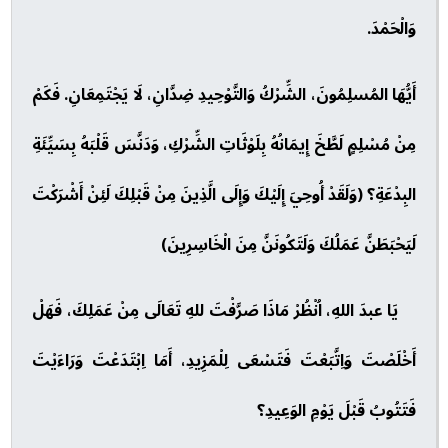
وَالْحَمْدَ.
أَيُّهَا المُسلِمُونَ، الشِّرْكُ وَالتَّوْحِيدِ ضِدَّانِ، لَا يَجْتَمِعَانِ. فَكَمْ
مِنْ مُسْلِمٍ لَطَّخَ إِيمَانُهُ بِلَوْثَاتِ الشِّرْكِ، وَدَنَّسَ قَلْبَهُ بِسَيِّئَةِ
البِدْعَةِ؟ (وَلَقَدْ أُوحِيَ إِلَيْكَ وَإِلَى الَّذِينَ مِنْ قَبْلِكَ لَئِنْ أَشْرَكْتَ
لَيَحْبَطَنَّ عَمَلُكَ وَلَتَكُونَنَّ مِنَ الْخَاسِرِينَ)
يَا عبدَ اللهِ، اُنْظُرْ مَاذَا صَرَّفْتَ للهِ تَعَالَى مِنْ عَمَلِكَ، فَهَلْ
أَخْلَصْتَ وَاِتَّبَعْتَ فَتَسْعَى لِلْمَزِيدِ، أَمَا اِبْتَدَعْتَ وَرَاءَيْتَ
فَتَتُوبُ قَبْلَ يَوْمِ الوَعِيدِ؟