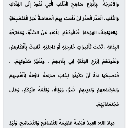
وَالأَمْزِجَةُ، ،بِاِتِّبَاعِ مَنَاهِجِ الْخَلَفِ الَّتِي تَقُودُ إِلَى الهَلَاكِ
وَالتَّلَفِ، الْحَذَرَ الْحَذَرَ أَنْ تَلْعَبَ بِهِمْ الْحَمَاسَةُ غَيْرُ الْمُنْضَبِطَةِ
،وَالعَوَاطِفُ الهَوْجَاءُ، فَتَقُودُهُمْ لِلْبُعْدِ عَنْ السُّنَّةِ، وَمُقَارَفَةِ
البِدْعَةِ ، تَحْتَ تَأْثِيراتٍ خَارِجِيَّةٍ أَوْ دَاخِلِيَّةٍ، تَعْبَثُ بِأَفْكَارِهِمْ،
وَتَقُودُهُمْ لِزَرْعِ الفِتْنَةِ فِي بِلَادِهِمْ ، وَتُغَيِّرُ سُلُوكَهِمْ، ،
فَيُصبِحُوا بَدَلًا أَنْ يَكُونُوا لَبِنَاتٍ صَالِحَةً، نَافِعَةً لِأَنْفُسِهِمْ
وَلِمُجْتَمَعِهِمْ وَلِدِينِهِمْ، شَرًّا، وَوَبَالًا، وَنِقْمَةً عَلَيْكُمْ، وَعَلَى
مُجْتَمَعَاتِهِمْ.
عِبَادَ اللهِ: العِيدُ فُرْصَةٌ عَظِيمَةٌ لِلتَّصَافُحِ وَالتَّسَامُحِ، وَنَبْذِ