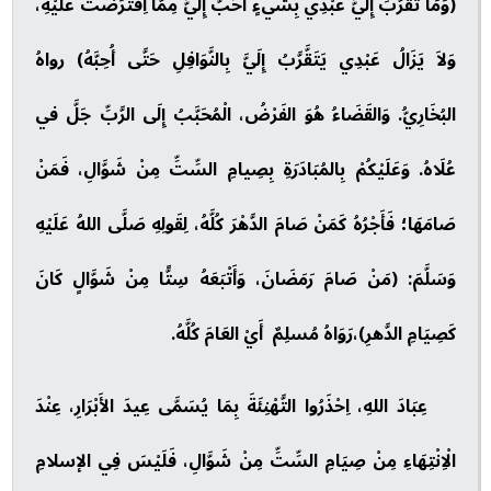
(وَمَا تَقَرَّبَ إِلَيَّ عَبْدِي بِشَيءٍ أَحَبَّ إِلَيَّ مِمَّا اِفْتَرَضْتُ عَلَيْهِ،
وَلاَ يَزَالُ عَبْدِي يَتَقَّرَّبُ إِلَيَّ بِالنَّوَافِلِ حَتَّى أُحِبَّهُ) رواهُ
البُخَارِيُّ. وَالقَضَاءُ هُوَ الفَرْضُ، الْمُحَبَّبُ إِلَى الرَّبِّ جَلَّ في
عُلَاهُ. وَعَلَيْكُمْ بِالمُبَادَرَةِ بِصِيامِ السِّتِّ مِنْ شَوَّالِ، فَمَنْ
صَامَهَا؛ فَأَجْرُهُ كَمَنْ صَامَ الدَّهْرَ كُلَّهُ، لِقَولِهِ صَلَّى اللهُ عَلَيْهِ
وَسَلَّمَ: (مَنْ صَامَ رَمَضَانَ، وَأَتْبَعَهُ سِتًّا مِنْ شَوَّالٍ كَانَ
كَصِيَامِ الدَّهرِ)،رَوَاهُ مُسلِمٌ أَيْ العَامَ كُلَّهُ.
عِبَادَ اللهِ، اِحْذَرُوا التَّهْنِئَةَ بِمَا يُسَمَّى عِيدَ الأَبْرَارِ، عِنْدَ
الْاِنْتِهَاءِ مِنْ صِيَامِ السِّتِّ مِنْ شَوَّالِ، فَلَيْسَ فِي الإسلامِ