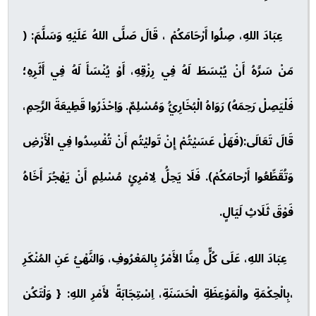
عِبَادَ اللهِ، صِلُوا أَرْحَامَكُمْ ، قَالَ صَلَّى اللهُ عَلَيْهِ وَسَلَّمَ: (
مَنْ سَرَّهُ أَنْ يُبْسَطَ لَهُ فِي رِزْقِهِ، أَوْ يُنْسَأَ لَهُ فِي أَثَرِهِ؛
فَلْيَصِلْ رَحِمَهُ) رَوَاهُ الْبُخَارِيُّ وَمُسْلِمٌ. وَاِحْذَرُوا قَطِيعَةَ الرَّحِمِ،
قَالَ تَعَالَى:(فَهَلْ عَسَيْتُمْ إِنْ تَوليْتُم أَنْ تُفْسِدُوا فِي الْأَرْضِ
وَتُقَطِّعُوا أَرْحامَكُمْ). فَلَا يَحِلُّ لِامْرِئٍ مُسْلِمٍ أَنْ يَهْجُرَ أَخَاهُ
فَوْقَ ثَلَاثِ لَيَالٍ.
عِبَادَ اللهِ، عَلَى كُلٍّ مِنَّا الأَمْرُ بِالمَعْرُوفِ، وَالنَّهْيُ عَنِ المُنْكَرِ
،بِالْحِكْمَةِ والْمَوْعِظَةِ الْحَسَنَةِ، اِسْتِجَابَةً لأَمْرِ اللهِ: { وَلْتَكُن