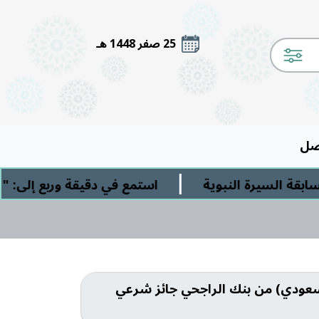
25 صفر 1448 هـ
صل
|
ة السيرة النبوية
استمع في دقيقة وربع إلى: " ال
 ( المبلغ ٢٠٠ الف ريال سعودي) من بنك الراجحي جائز شرعي