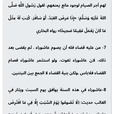
لهم أجر الصيام لوجود مانع يمنعهم، لقول رَسُولِ اللَّهِ صَلَّى
اللهُ عَلَيْهِ وَسَلَّمَ: «إِذَا مَرِضَ العَبْدُ، أَوْ سَافَرَ، كُتِبَ لَهُ مِثْلُ
مَا كَانَ يَعْمَلُ مُقِيمًا صَحِيحًا» رواه البخاري
7- من عليه قضاء فله أن يصوم عاشوراء ، ثم يقضى بعد
ذلك، لان عاشوراء تفوت، ولو استثمر عاشوراء فصام
القضاء فلاباس .ولكن بنية القضاء لا الجمع بين النيتنين.
8-عاشوراء في هذه السنة يوافق يوم السبت ويثار في
الغالب حديث: (لَا تَصُومُوا يَوْمَ السَّبْتِ إِلَّا فِي مَا افْتُرِضَ