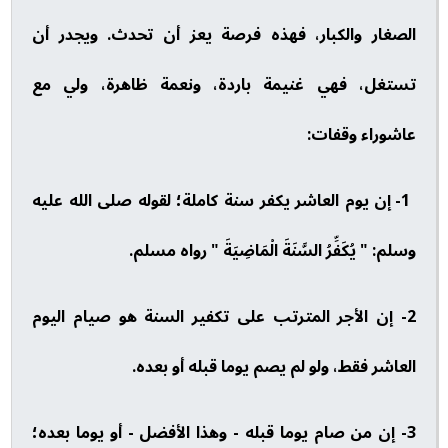
الصغار والكبار، فهذه فرصة يعز أن تحدث. ويجدر أن
تستغل، فهي غنيمة باردة، ونعمة ظاهرة، ولي مع
عاشوراء وقفات:
1- إن يوم العاشر يكفر سنة كاملة؛ لقوله صلى الله عليه
وسلم: " يُكَفِّرُ السَّنَةَ الْمَاضِيَةَ " رواه مسلم.
2- إن الأجر المترتب على تكفير السنة هو صيام اليوم
العاشر فقط، ولو لم يصم يوما قبله أو بعده.
3- إن من صام يوما قبله - وهذا الأفضل - أو يوما بعده؛