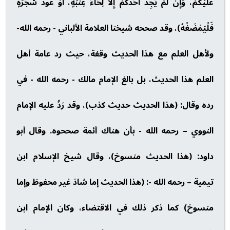
عَلَيْكُمْ، وَإِنْ لَمْ يَجِدْ أَحَدُكُمْ إِلَّا لِحَاءَ عِنَبَةٍ، أَوْ عُودَ شَجَرَةٍ
فَلْيَمْضَغْهُ)، وقد صححه شيخنا العلامة الألباني - رحمه الله-
ولأهل العلم مع هذا الحديث وقفة، حيث رد عامة أهل
العلم هذا الحديث، بل بالغ الإمام مالك - رحمه الله - في
رده وقال: (هذا الحديث حديث كذب)، وقد رَدَّ عليه الإمام
النووي – رحمه الله - بأن هناك أئمة صححوه. وقال أبو
داود: (هذا الحديث منسوخ)، وقال شيخ الإسلام ابن
تيمية – رحمه الله -: (هذا الحديث إما شاذ غير محفوظ وإما
منسوخ) كما ذكر ذلك في الاقتضاء، وكان الإمام ابن