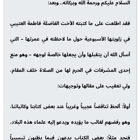
السلام عليكم ورحمة الله وبركاته.. وبعد:
فقد اطلعت على ما كتبته الأخت الفاضلة فاطمة العتيبي
في زاويتها الأسبوعية حول ما لاحظته في عمرتها – التي
أسأل الله أن يتقبلها وأن يجعلها خالصة لوجهه – وهو منع
إحدى المشرفات في الحرم لها من الصلاة خلف المقام،
ولي تعقيب على مقالها وتوجيهات:
أولاً: ألحظ تناقضاً عجيباً وغريباً عند بعض كتابنا وكاتباتنا،
وهو رفضهم لغالب ما يؤيده ويدعو إليه علماء هذه البلاد،
فنجد مثلاً: بعض الكتاب يدعون فيما يظنون تيسيراً