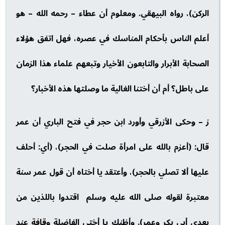
الركن)، رواه البيهقي. ومعلوم أن عطاء – رحمه الله – هو
أعلم الناس بأحكام المناسك في عصره، فهل اتفق هؤلاء
الصحابة الأبرار والتابعون الأخيار وتبعهم علماء هذا الزمان
على باطل؟ أم أن أختنا الغالية ما وصلتها هذه الأخبار؟
ز – وحكى الأزرقي وأورد ابن حجر في فتح الباري أن عمر
قال: (أعزم بالله على امرأة صلت في الحجر)، (أي: أحلف
عليها ألا تصلي بالحجر)، وأعتقد يا أختاه أن قول عمر سنة
معتبرة لقوله صلى الله عليه وسلم اقتدوا باللذين من
بعدي أبي بكر وعمر). وأظنك يا أختي الفاضلة وقافة عند