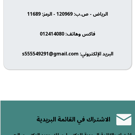
الرياض - ص.ب: 120969 - الرمز: 11689
فاكس وهاتف: 012414080
البريد الإلكتروني: s555549291@gmail.com
الاشتراك في القائمة البريدية