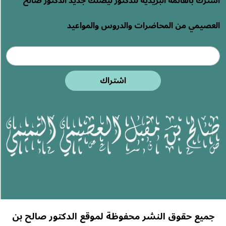
اشترك بالقائمة البريدية للدكتور ليصلك جديد الدكتور صالح
العصيمي من المحاضرات والدروس والمواعيد
اشتراك
جميع حقوق النشر محفوظة لموقع الدكتور صالح بن