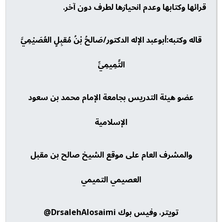
قرائها وكتابها وعدم انحيازها لطرف دون آخر.
قاله وكتبه:أبوعبد الإله الدكتور/صَالحُ بْنُ مُقبِلٍ العُصَيْمِيَّ
التَّمِيمِيِّ
عضو هيئة التدريس بجامعة الإمام محمد بن سعود
الإسلامية
والمشرف العام على موقع الشيخ صالح بن مقبل
العصيمي التميمي
تويتر، وفيس بوك DrsalehAlosaimi@