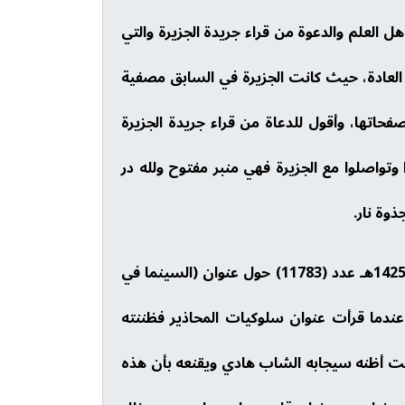
العلم والدعوة من قراء جريدة الجزيرة والتي
 العادة، حيث كانت الجزيرة في السابق مصفية
اتها، وأقول للدعاة من قراء جريدة الجزيرة
وتواصلوا مع الجزيرة فهي منبر مفتوح ولله در
ذوة نار.
سعادة الأستاذ خالد: لقد قرأت كما قرأ الآلاف غيري ما كتبه الدكتور علي بن شويل القرني في يوم السبت 20-11-1425هـ عدد (11783) حول عنوان (السينما في
ندما قرأت عنوان سلوكيات المحاذير فظننته
نت أظنه سيجابه الشاب هادي ويقنعه بأن هذه