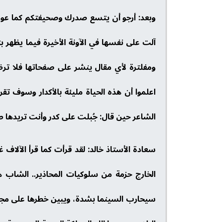
وبعد: أرجو أن يتسع صدرك وصحيفتكم كما عودتن
آلت على نفسها في الآونة الأخيرة فيما يظهر 
ومفلترة لأي مقال ينشر على صفحاتها فلا ترض
اعلموا أن هذه الحياة مليئة بالأكدار وسوف تق
الشاعر حين قال: جُبلت على كدر وأنت تريدها صفو
الخارج حزمة من سلوكيات المحاذير.. الشاب 
سيحارب السينما بشدة، ويبين خطرها على مجتم