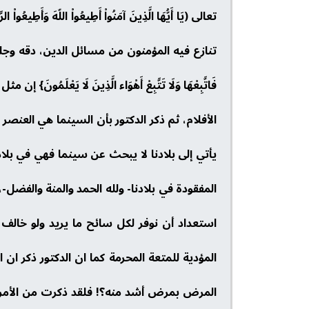
تعالى (يَا أَيُّهَا الَّذِينَ آمَنُواْ أَطِيعُواْ اللّهَ وَأَطِ
تنازع فيه المؤمنون من مسائل الدين، دقه وجله، جليه
فَاتَّبِعْهَا وَلَا تَتَّبِعْ أَهْوَاء الَّذِينَ لَا 
الأفلام، ثم ذكر الدكتور بأن السينما هي العنص
يأتي إلى بلادنا لا يبحث عن سينما فهي في بلا
المفقودة في بلادنا- ولله الحمد والمنة والفضل
استعداد أن نوفر لكل سائح ما يريد ولو خالف 
المؤدية للمتعة المحرمة كما ان الدكتور ذكر ان
المرض بمرض أشد منه؟! فلقد ذكرت من الأمراض