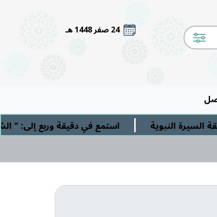
24 صفر 1448 هـ
صل
|
 النبوية
استمع في دقيقة وربع إلى: " الشرك الأ