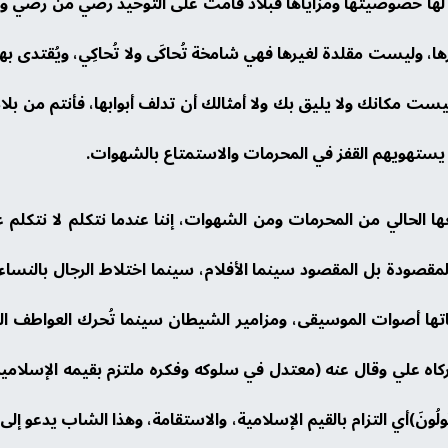
دية – لها خصوصيتها ومزاياها فبلاد قامت على التوحيد رضي من
ها، وليست مقلدة لغيرها فهي شامخة تُحاكَى ولا تُحاكِي، ويُقتدى ب
ست مكانك ولا يليق بك ولا أمثالك أن تدلف أبوابها، فأنتم من بلاد
ستهويهم القفز في المحرمات والاستمتاع بالشهوات.
الحالي من المحرمات ومن الشهوات، إننا عندما نتكلم لا نتكلم عن
صودة بل المقصود سينما الأفلام، سينما اختلاط الرجال بالنساء، س
ا أصوات الموسيقى، ومزامير الشيطان سينما تُحرك العواطف المتأ
كاه علي وقال عنه (معتدل في سلوكه وفكره ملتزم بقيمه الإسلامية
سْئُولُونَ)أي التزام بالقيم الإسلامية، والاستقامة، وهذا الشاب يدعو إلى إطلا