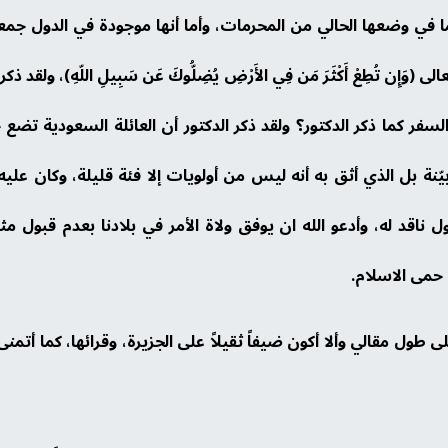
ما في وضعها الحالي من المحرمات، وأما أنها موجودة في الدول جمعا
َإِن تُطِعْ أَكْثَرَ مَن فِي الأَرْضِ يُضِلُّوكَ عَن سَبِيلِ اللّهِ)، و
فر كما ذكر الدكتور؟ ولقد ذكر الدكتور أن العائلة السعودية تضع 
بيّنة بل الذي أثق به أنه ليس من أولويات إلا فئة قليلة، وكان عل
 ناقد له، وأدعو الله ان يوفق ولاة الأمر في بلادنا بعدم قبول م
 حمى الاسلام.
ى طول مقالي وألا أكون ضيفاً ثقيلاً على الجزيرة، وقرائها، كما أتم