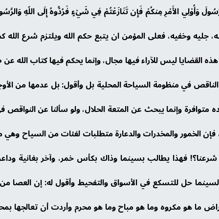
يعُواْ الرَّسُولَ وَأُوْلِي الأَمْرِ مِنكُمْ فَإِن تَنَازَعْتُمْ فِي شَيْءٍ فَرُدُّوهُ إ
 وخفيه، فعلى المؤمن ان يتبع حكم الله ويلتزم شرع الله كما قال تعالى {ث
يَعْلَمُونَ} إن مثل هذه القضايا ليس للآراء فيها مجال، وإنما يحكم فيها كتاب ا
ر الناقص في منظومة السياحة المحلية بل وأقول: بل عدمها من الأو
ده متوافرة وإنما يبحث عن المتعة الحلال، ولو سألنا عن النواقص ف
-، فإن الخمور والمخدرات والدعارة متطلبات لفئات من السياح وهي 
شرعنا؟! فهذا يطالب بسينما وذاك بكأس خمر، وآخر بغانية وداعرة.
 السينما حل للتسكع في الأسواق والتفحيط وأقول له: إن العصا من 
 ما هو مكروه وما هو مباح وما هو محرم وأردت أن تعالجها بمحرم