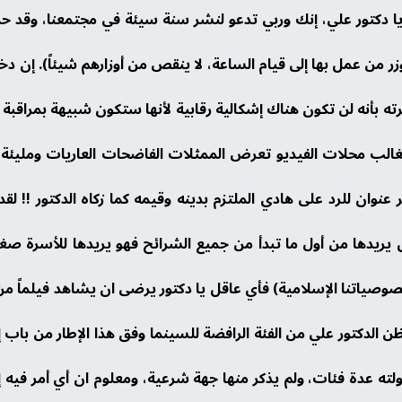
 أَزْكَى لَهُمْ). يا دكتور علي، إنك وربي تدعو لنشر سنة سيئة في مجتمعنا
 من عمل بها إلى قيام الساعة، لا ينقص من أوزارهم شيئاً). إن دخو
ته بأنه لن تكون هناك إشكالية رقابية لأنها ستكون شبيهة بمراقبة ا
 محلات الفيديو تعرض الممثلات الفاضحات العاريات ومليئة بال
نوان للرد على هادي الملتزم بدينه وقيمه كما زكاه الدكتور !! لق
 يريدها من أول ما تبدأ من جميع الشرائح فهو يريدها للأسرة صغيره
صوصياتنا الإسلامية) فأي عاقل يا دكتور يرضى ان يشاهد فيلماً م
وأظن الدكتور علي من الفئة الرافضة للسينما وفق هذا الإطار من باب إ
اولته عدة فئات، ولم يذكر منها جهة شرعية، ومعلوم ان أي أمر في