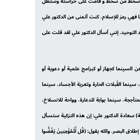
 رضي وسخط من سخط و قامت على حراسته وستظل
ها فهي رمز للإسلام، كنت أتمنى من الدكتور علي
 التوحيد، إنني أسأل الدكتور علي لقد قلت على
 السينما كجهاز أو كبرامج علمية أو دعوية أو
ينما القُبلات الحارة وتعرية الأجساد، سينما
ججة، سينما بوابة للدعارة، وواحة للانسلاخ،
) سعادة الدكتور علي: إن هذه التزكية ستسأل
ق البصر، والله يقول: (قُل لِّلْمُؤْمِنِينَ يَغُضُّوا