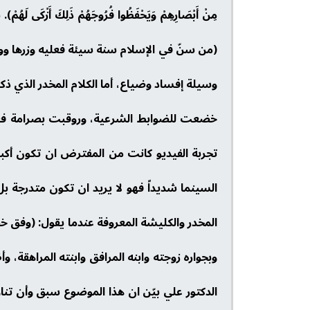
مِنْ أَبْصَارِهِمْ وَيَحْفَظُوا فُرُوجَهُمْ ذَلِكَ
(من سنّ في الإسلام سنة سيئة فعليه وزرها ووزر
وسيلة إفساد وضياع، أما الكلام المخدر الذي ذكر
خضعت للضوابط الشرعية، وروقبت بصرامة فغالب
تجربة الفيديو كانت من المفترض ان تكون أكبر ع
السينما شديداً فهو لا يريد ان تكون متدرجة بل
المخدر والكليشة المعروفة عندما يقول: (وفق خ
وبجواره زوجته وابنه المرافق وابنته المراهقة، 
الدكتور علي بيّن ان هذا الموضوع سبق وأن تن