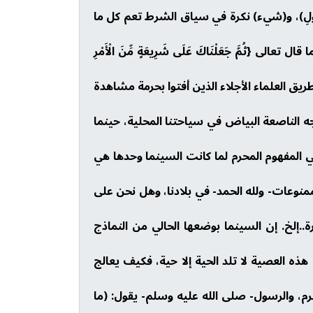
ِلَى اللّهِ وَالرَّسُولِ)، و(شيء) نكرة في سياق الشرط تعم كل ما
ُمَّ جَعَلْنَاكَ عَلَى شَرِيعَةٍ مِّنَ الْأَمْرِ
لله عن طريق العلماء الأجلاء الذين أفتوا بحرمة مشاهدة
جه الناصعة البياض في سياحتنا المحلية، حينما
ي المفهوم المحرم لما كانت السينما وحدها هي
ممنوعات- ولله الحمد- في بلادنا، وهل نحن على
.إلخ. إن السينما بوضعها الحالي من النماذج
هذه العصية لا تلد الحية إلا حية، فكيف يعالج
، والرسول- صلى الله عليه وسلم- يقول: (ما