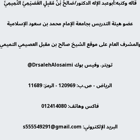
قاله وكتبه:أبوعبد الإله الدكتور/صَالحُ بْنُ مُقبِلٍ العُصَيْمِيَّ التَّمِيمِيِّ
عضو هيئة التدريس بجامعة الإمام محمد بن سعود الإسلامية
المشرف العام على موقع الشيخ صالح بن مقبل العصيمي التميمي
تويتر، وفيس بوك DrsalehAlosaimi@
الرياض - ص.ب: 120969 - الرمز: 11689
فاكس وهاتف: 012414080
البريد الإلكتروني: s555549291@gmail.com