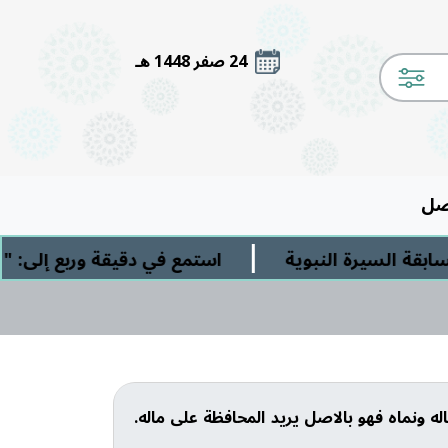
24 صفر 1448 هـ
صل
|
 السيرة النبوية
استمع في دقيقة وربع إلى: " الش
 ونماه فهو بالاصل يريد المحافظة على ماله.