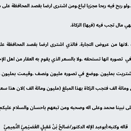
ولو ربح فيه ربحا مجزيا لباع.ومن اشترى ارضا بقصد المحافظة على ما
هي مال تجب فيه (فيها) الزكاة.
اة .لانها من عروض التجارة. فالذي اشترى ارضا بقصد المحافظة ع
في تصوره انها تستحقه .ولا بالسعر الذي يقوم به العقار من اهل ال
ض اشتريت بمليون .ووضع في تصوره مليون ونصف .وقيمت بمليون و
ومائة الف فتجب الزكاة بهذا المبلغ (مليون ومائة الف )لان هذا سعره
ى نبينا محمد وعلى اله وصحبه ومن تبعهم باحسان والسلام عليكم ور
قاله وكتبه:أبوعبد الإله الدكتور/صَالحُ بْنُ مُقبِلٍ العُصَيْمِيَّ التَّمِيمِيِّ