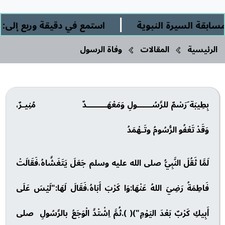
|
 السيرة النبوية
استمع في دقيقة وربع إلى: " ال
الرئيسية
المقالات
وفاة الرسول
بِطِيبَة َرَسْمٌ للرَّسُــــــولِ وَمَعْهَــــــــدٌ مُنِيـرٌ،
وَقَدْ تَعْفُو الرُّسُومُ وتَـهْمَدُ
لَمَّا ثَقُلَ النَّبِيُّ صلى الله عليه وسلم جَعَلَ يَتَغَشَّاهُ،فَقَالَتْ
فَاطِمَةُ رَضِيَ اللهُ عَنْهَا:وَا كَرْبَ أَبَاهُ،فَقَالَ لَهَا:"لَيْسَ عَلَى
أَبِيكِ كَرْبٌ بَعْدَ اليَوْمِ")( ).ثُمَّ اِشْتْدَّ الْوَجَعُ بالرَّسُولِ صلى