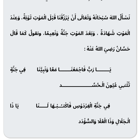
نَسْأَلُ اللهَ سُبْحَانَهُ وَتَعَالَى أَنْ يَرْزُقَنَا قَبْلَ الْمَوْتِ تَوْبَةً، وَعِنْدَ
الْمَوْتِ شَهَادَةً ، وَبَعْدَ المَوْتِ جَنَّةً وَنَعِيمًا، ونقولُ كَمَا قَالَ
حَسَّانُ رَضِيَ اللهُ عَنْهُ :
يَــــــــا رَبُّ فَاجْمَعْنَـــــــا مَعًا وَنَبِيَّنَا فِي جَنَّةٍ
تُثْنـِي عُيُونَ الْـحُسَّـــــــــــــــــــد
فِي جَنَّةِ الْفِرْدَوْسِ فَاكْتـُــبْـهَا لَـــــنَا يَا ذَا
الْـجَلَالِ وَذَا الْعُلَا وَالسُّؤْدَد