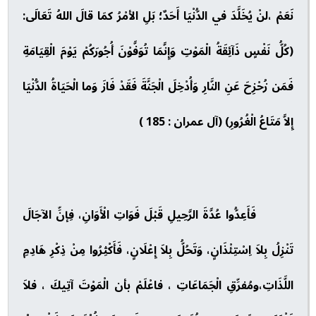
نَعَمْ ،لنْ يُخَلَّدَ في الدُّنْيَا أَحَدٌ؛ بَلِ الأمْرُ كمَا قالَ اللهُ تَعَالَى:
(كُلُّ نَفْسٍ ذَآئِقَةُ الْمَوْتِ وَإِنَّمَا تُوَفَّوْنَ أُجُورَكُمْ يَوْمَ الْقِيَامَةِ
فَمَن زُحْزِحَ عَنِ النَّارِ وَأُدْخِلَ الْجَنَّةَ فَقَدْ فَازَ وَما الْحَيَاةُ الدُّنْيَا
إِلاَّ مَتَاعُ الْغُرُورِ) (آل عمران : 185 )
فَأَعِدُّوا عُدَّةَ الرَّحِيلِ قَبْلَ فَوَاتِ الْأَوَانِ، فِإنِّ الآجَالَ
تَنْزِلُ بِلاَ اِسْتِئْذَانٍ، وَتَحُلُّ بِلاَ إِعْلَانٍ، فَأَكْثِرُوا مِنْ ذِكْرِ هَادِمِ
اللَّذَاتِ،ومُفرِّقِ الْجَمَاعَاتِ ، فاعْلَمْ بأن الْمَوْتَ آتِيكَ ، فلاَ