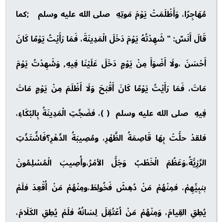
مُهَاجِرًا، وَأَظْلَمَتْ يَوْمَ مَوتِهِ صلى الله عليه وسلم ;كما
قَالَ أَنَسٌ: " شَهِدْتُهُ يَوْمَ دَخَلَ الْمَدِينَةَ، فَمَا رَأَيْتُ يَوْمًا كَانَ
أَحْسَنَ ،ولَا أَضْوَأَ مِنْ يَوْمٍ دَخَلَ عَلَيْنَا فِيهِ, وَشَهِدْتُ يَوْمَ
مَاتَ، فَمَا رَأَيْتُ يَوْمًا كَانَ أَقْبَحَ وَلَا أَظْلَمَ مِنْ يَوْمٍ مَاتَ
فِيهِ صلى الله عليه وسلم ( )، فضَجَّتِ الْمَدِينَةُ بِالبُكَاءِ،
فلقدْ حلَّتْ بِهَا قَاصِمَةُ الظَّهْرِ، ومُصِيبَةُ الدَّهْرِ؟فَاشَّتَدَّتِ
الرَّزِيَّةُ،وَعَظُمَ الْخَطْبُ وَجَلَّ الأمْرُ،وأُصِيبَ الْمُسْلِمُونَ
بنبِيِّهِمْ، فمِنْهُمْ مَنْ دُهِشَ فَخُولِطَ،ومِنْهُمْ مَنْ أُقْعِدَ فلَمْ
يُطِقِ القِيامَ، وَمِنْهُمْ مَنْ اُعْتُقِلَ لِسَانُهُ فلَمْ يُطِقِ الكَلَامَ،