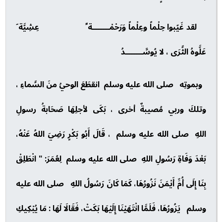
لقد غَيّبوا حِلْماً وعِلْماً وَرَحْمْـــــــة ً عِشِيَّة َ
عَلَّوهُ الثَّرَى ، لا يُوسَّـــــــدُ
وبموتِه صلى الله عليه وسلم انقطَعَ الوحيُ منَ السَّماءِ ،
وتلكَ وربي مُصيبةٌ أخرى ، بَكَى لأجلِهَا صَحَابةُ رسولِ
اللهِ صلى الله عليه وسلم ، قَالَ أَبُو بَكْرٍ رَضِيَ اللهُ عَنْهُ،
بَعْدَ وَفَاةِ رَسُولِ اللهِ صلى الله عليه وسلم لِعُمَرَ: " انْطَلِقْ
بِنَا إِلَى أُمِّ أَيْمَنَ نَزُورُهَا، كَمَا كَانَ رَسُولُ اللهِ صلى الله عليه
وسلم يَزُورُهَا، فَلَمَّا انْتَهَيْنَا إِلَيْهَا بَكَتْ، فَقَالَا لَهَا : مَا يُبْكِيكِ