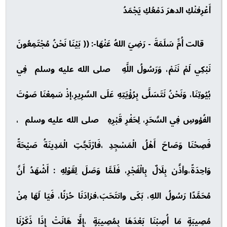
أَعْرِفنْكِ الدهرَ دَمْعُكِ يَجْمَدُ
قالت أُمِّ سَلَمَةَ - رَضِيَ اللهُ عَنْهَا-: (( بَيْنَا نَحْنُ مُجْتَمِعُونَ
نَبْكِي لَمْ نَنَمْ، وَرَسُولُ اللَّهِ صلى الله عليه وسلم فِي
بُيُوتِنَا، وَنَحْنُ نَتَسَلَّى بِرُؤْيَتِهِ عَلَى السَّرِيرِ،إذْ سَمِعْنَا صَوْتَ
الفُؤوسِ فِي السَّحَرِ، لِحَفْرِ قَبْرِهِ صلى الله عليه وسلم ،
فَصِحْنَا وَصَاحَ أَهْلُ الْمَسْجِدِ ،فَارْتَجَّتِ الْمَدِينَةُ صَيْحَةً
وَاحِدَةً،وأذَّن بِلَالٌ بِالْفَجْرِ، فَلَمَّا وَصَلَ لِقَوْلِهِ : أَشْهَدُ أَنَّ
مُحَمَّدًا رَسُولُ اللهِ، بَكَى وانتَحَبَ،فزادَنَا حُزنًا، فَيَا لَهَا مِنْ
مُصِيبَةٍ مَا أُصِبْنَا بَعْدَهَا بِمُصِيبَةٍ ،إِلَّا هَانَتْ إِذَا ذَكَرْنَا