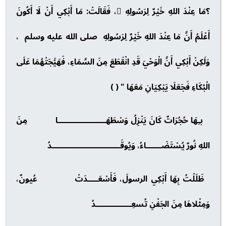
؟مَا عِنْدَ اللهِ خَيْرٌ لِرَسُولِهِ ، فَقَالَتْ: مَا أَبْكِي أَنْ لَا أَكُونَ
أَعْلَمُ أَنَّ مَا عِنْدَ اللهِ خَيْرٌ لِرَسُولِهِ صلى الله عليه وسلم ،
وَلَكِنْ أَبْكِي أَنَّ الْوَحْيَ قَدِ انْقَطَعَ مِنَ السَّمَاءِ، فَهَيَّجَتْهُمَا عَلَى
الْبُكَاءِ فَجَعَلَا يَبْكِيَانِ مَعَهَا " ( )
بـِهَا حُجُرَاتٌ كَانَ يَنْزِلُ وَسْطَهَـــــــــــــــــــا مِنَ
اللهِ نُورٌ يُسْتَضَــــــاءُ، وَيُوقَـــــــــــــــــــــــــــدُ
ظَلَلْتُ بِهَا أَبْكِي الرسولَ، فَأَسْعَــــدَتْ عُيونٌ،
وَمِثْلاهَا مِنَ الجَفْنِ تُسعِــــــــــــــدُ