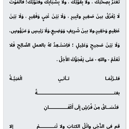
تَغْتَرَّ بِصِحَّتِكَ ، ولا بِقُوَّتِكَ ، ولا بِشَبَابِكَ وفُتُوَّتِكَ؛ فَالْمَوْتُ
لَا يُفَرِّقُ بينَ صَغِيرٍ وكَبِيرٍ ، وَلَا بَيْنَ غَنِيٍ وَفَقِيرٍ ، وَلَا بَيْنَ
عَظِيمٍ وَحَقِيرٍ،ولا بينَ شَرِيفٍ وَوَضِيعٍ،وَلَا رَئِيسٍ وَ مَرْؤُوسٍ،
وَلَا بَيْنَ صَحِيحٍ وَعَلِيلٍ ؛ فاِسْتَـعِدَّ لهُ بالعملِ الصَّالِحِ فَلا
تَعْلَمُ - واللهِ - مَتَى يَفْجَؤُكَ الأَجَلُ .
فلـرُبَّمَـا تـأتـِي الْمَنِيَّـةُ
بغتـــــــــــــــــــــــــــــــــــــــــــــــــــــةً
فتُسَــاقُ مِنْ فُرُشٍ إِلَى أَكْفَـــــــــــــانِ
قم في الدُّجَى واتْلُ الكتابَ ولا تَنــــــــــمْ إلا