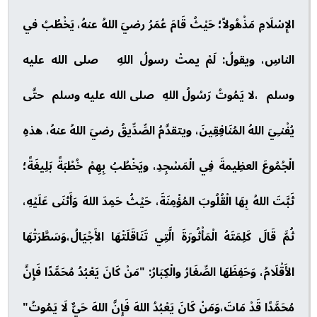
الإِسْلَامِ مَذْهُولاً؛ حَيْثُ قَامَ عُمَرُ رضيَ اللهُ عنهُ، يَخْطُبُ في
الناسِ، ويقولُ: لَمْ يمتْ رسولُ اللهِ صلى الله عليه
وسلم ،لا يَمُوتُ رَسُولُ اللهِ صلى الله عليه وسلم حتَّى
يُفْنـِيَ اللهُ المُنَافِقِينَ، ويتقدَّمُ الصِّدِّيقُ رضيَ اللهُ عنهُ، هذهِ
الْجُمُوعَ العظِيمةَ فِي الْمَسْجِدِ، ويَخْطُبُ بِهِمْ خُطْبَةً بَلِيغَةً؛
ثَبَّتَ اللهُ بِهَا الْقُلُوبَ المُؤْمِنَةَ، حَيْثُ حَمِدَ اللهَ وَأَثنَى عَلَيْهِ،
ثُمَّ قَالَ كَلِمَتَهُ الْمَأْثُورَةَ الَّتِي تَنَاقَلَتْهَا الأَجْيَالُ،وَسَطَّرَتْهَا
الأَقْلَامُ، وَحَفِظَهَا الصِّغَارُ والْكِبَارُ: "مَنْ كَانَ يَعْبُدُ مُحَمَّدًا فَإِنَّ
مُحَمَّدًا قَدْ مَاتَ،وَمَنْ كَانَ يَعْبُدُ اللهَ فَإِنَّ اللهَ حَيٌّ لَا يَمُوتُ"