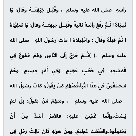
رأسِهِ صلى الله عليه وسلم ، وقَبَّـلَ جَبْهَتَــهُ وقالَ: وَا
نَبـِيَّاهُ ! ثُـمَّ رفَعَ رأسَهُ ثانيةً وقَبَّــلَّ جبهتَــهُ وقالَ: وَا صَفِيَّاهُ
! ثُمَّ قَبَّلَهُ وَقَالَ : وَاخَلِيلاَهُ ! مَاتَ رَسُولُ اللهِ صلى الله
عليه وسلم .( )ثُــمَّ خَرَجَ إِلَى النَّاسِ وَهُمْ جُمُوعٌ فِي
الْمَسْجِدِ، فِي خَطْبٍ عَظِيمٍ، وَفِي أَمْرٍ جَسِيمٍ، وهُمْ
مُـختلِفُونَ في هَذَا النَّبَأِ،فَمِنْهُمْ مَنْ يَقُولُ: مَاتَ رسُولُ اللهِ
صلى الله عليه وسلم ، ومنهُمْ مَنْ يقولُ: بلْ لـَمْ
يَـمُتْ،وإنَّما غُشِيَ عليهِ؛ فالأمرُ أشدُّ مِنْ أَنْ
يَحْتَمِلُوهُ،والخَطْبُ عَظِيمٌ، ومِنْ هولِهِ كَانَ ثَالِثُ رَجُلٍ فِي