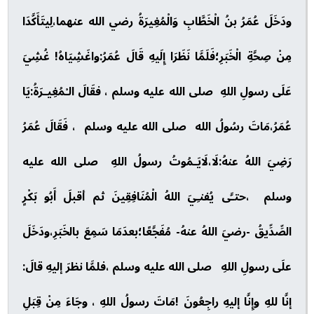
ودَخَلَ عُمَرُ بنُ الْخَطَّابِ وَالْمُغِيرَةُ رضي الله عنهما،لِيتَأَكَّدَا
مِنْ صِحَّةِ الْخَبَرِ؛فَلَمَّا نَظَرَا إِلَيهِ قَالَ عُمَرُ:واغَشِيَاهُ! غُشِيَ
عَلَى رسولِ اللهِ صلى الله عليه وسلم ، فقَالَ الـْمُغِيـرَةُ:يَا
عُمَرُ،مَاتَ رسُولُ الله صلى الله عليه وسلم ، فَقَالَ عُمَرُ
رَضِيَ اللهُ عنهُ:لَا،لَايَـمُوتُ رسولُ اللهِ صلى الله عليه
وسلم ،حتـَّى يُفنـِيَ اللهُ الْمُنَافِقِينَ ثم أقبلَ أَبُو بَكْرٍ
الصِّدِّيقُ -رضيَ اللهُ عنهُ- مُفَجَّعًا؛بعدَمَا سَمِعَ بالخَبَرِ،ودَخَلَ
علَى رسولِ اللهِ صلى الله عليه وسلم ،فلمَّا نظرَ إليهِ قالَ:
إنَّا للهِ وإِنَّا إليهِ راجِعُونَ !مَاتَ رسولُ اللهِ ، وجَاءَ مِنْ قِبَلِ