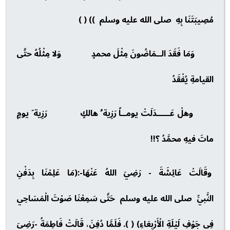
مُصِيبَتَنَا بِهِ صلى الله عليه وسلم )) ( )
وَمَا فَقَدَ الــمَاضُونَ مِثْلَ محمدٍ وَلا مِثْلُهُ حتَّى
القيامةِ يُفْقَدُ
وهلْ عَـــــدَلَتْ يومــاً رَزِية ُ هالكٍ رَزِية َ يومٍ
ماتَ فيهِ محمَّدُ ؟!!
وقَالَتْ عَائِشَةَ - رَضِيَ اللهُ عَنْهَا-:(مَا عَلِمْنَا بِدَفْنِ
النَّبيِّ صلى الله عليه وسلم حَتَّى سَمِعْنَا صَوْتَ الْمَسَاحِي
فِي جَوْفِ لَيْلَةِ الْأَرْبِعَاءِ) ( ). فَلَمَّا دُفِنَ، قَالَتْ فَاطِمَةُ -رَضِيَ