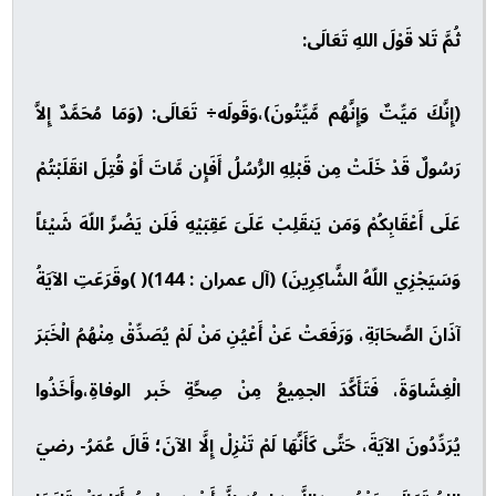
ثُمَّ تَلا قَوْلَ اللهِ تَعَالَى:
(إِنَّكَ مَيِّتٌ وَإِنَّهُم مَّيِّتُونَ)،وَقَولَه÷ تَعَالَى: (وَمَا مُحَمَّدٌ إِلاَّ
رَسُولٌ قَدْ خَلَتْ مِن قَبْلِهِ الرُّسُلُ أَفَإِن مَّاتَ أَوْ قُتِلَ انقَلَبْتُمْ
عَلَى أَعْقَابِكُمْ وَمَن يَنقَلِبْ عَلَىَ عَقِبَيْهِ فَلَن يَضُرَّ اللّهَ شَيْئاً
وَسَيَجْزِي اللّهُ الشَّاكِرِينَ) (آل عمران : 144)( )وقَرَعَتِ الآيَةُ
آذَانَ الصَّحَابَةِ، وَرَفَعَتْ عَنْ أَعْيُنِ مَنْ لَمْ يُصَدِّقْ مِنْهُمُ الْخَبَرَ
الْغِشَاوَةَ، فَتَأَكَّدَ الجمِيعُ مِنْ صِحَّةِ خَبر الوفاةِ،وأَخَذُوا
يُرَدِّدُونَ الآيَةَ، حَتَّى كَأَنَّهَا لَمْ تَنْزِلْ إِلَّا الآنَ؛ قَالَ عُمَرُ- رضيَ