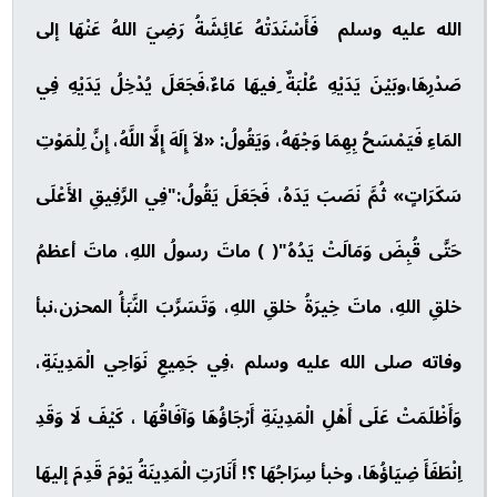
الله عليه وسلم فَأَسْنَدَتْهُ عَائِشَةُ رَضِيَ اللهُ عَنْهَا إلى
صَدْرِهَا،وبَيْنَ يَدَيْهِ عُلْبَةٌ ِفيهَا مَاءٌ،فَجَعَلَ يُدْخِلُ يَدَيْهِ فِي
المَاءِ فَيَمْسَحُ بِهِمَا وَجْهَهُ، وَيَقُولُ: «لاَ إِلَهَ إِلَّا اللَّهُ، إِنَّ لِلْمَوْتِ
سَكَرَاتٍ» ثُمَّ نَصَبَ يَدَهُ، فَجَعَلَ يَقُولُ:"فِي الرَّفِيقِ الأَعْلَى
حَتَّى قُبِضَ وَمَالَتْ يَدُهُ"( ) ماتَ رسولُ اللهِ، ماتَ أعظمُ
خلقِ اللهِ، ماتَ خِيرَةُ خلقِ اللهِ، وَتَسَرَّبَ النَّبَأُ المحزن،نبأ
وفاته صلى الله عليه وسلم ،فِي جَمِيعِ نَوَاحِي الْمَدِينَةِ،
وَأَظْلَمَتْ عَلَى أَهْلِ الْمَدِينَةِ أَرْجَاؤُهَا وَآفَاقُهَا ، كَيْفَ لَا وَقَدِ
اِنْطَفَأَ ضِيَاؤُهَا، وخبأ سِرَاجُهَا ؟! أَنَارَتِ الْمَدِينَةُ يَوْمَ قَدِمَ إليهَا