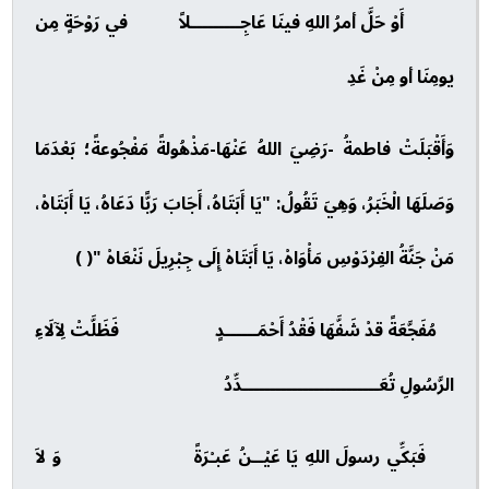
أَوْ حَلَّ أمرُ اللهِ فينَا عَاجِـــــــــلاً في رَوْحَةٍ مِن
يومِنَا أو مِنْ غَدِ
وَأَقْبَلَتْ فاطمةُ -رَضِيَ اللهُ عَنْهَا-مَذْهُولةً مَفْجُوعةً؛ بَعْدَمَا
وَصَلَهَا الْخَبَرُ، وَهِيَ تَقُولُ: "يَا أَبَتَاهُ، أَجَابَ رَبًّا دَعَاهُ، يَا أَبَتَاهْ،
مَنْ جَنَّةُ الفِرْدَوْسِ مَأْوَاهْ، يَا أَبَتَاهْ إِلَى جِبْرِيلَ نَنْعَاهْ "( )
مُفَجَّعَةً قدْ شَفَّهَا فَقْدُ أَحْمَــــــدٍ فَظَلَّتْ لِآلَاءِ
الرَّسُولِ تُعَـــــــــــــــــــــــــدِّدُ
فَبَكِّي رسولَ اللهِ يَا عَيْــنُ عَبـْرَةً وَ لاَ