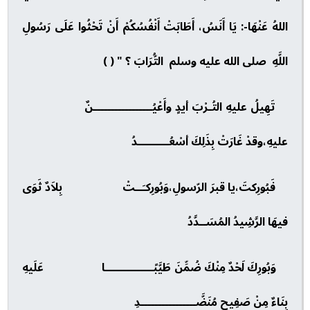
اللهُ عَنْهَا-: يَا أَنَسُ، أَطَابَتْ أَنْفُسُكُمْ أَنْ تَحْثُوا عَلَى رَسُولِ
اللَّهِ صلى الله عليه وسلم التُّرَابَ ؟ " ( )
تَهِيلُ عليهِ التُـرْبَ أيدٍ وأَعْيُـــــــــــــــــنٌ
عليهِ،وقدْ غَارَتْ بِذَلِكَ أسْعُـــــــــدُ
فَبُورِكتَ،يا قبرَ الرّسولِ،وَبُورِكـَــتْ بِلاَدٌ ثَوَى
فيهَا الرَّشِيدُ المُسَــدَّدُ
وَبُورِكَ لَحْدٌ مِنْكَ ضُمِّنَ طَيَّبًــــــــــــــا عَلَيهِ
بِنَاءٌ مِنْ صَفِيحٍ مُنَضَّــــــــــــــــدِ