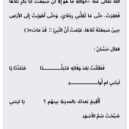
اللهُ تَعَالَى عَنْهُ -:«وَاللَّهِ مَا هُوَ إِلَّا أَنْ سَمِعْتُ أَبَا بَكْرٍ تَلاَهَا
فَعَقِرْتُ، حَتَّى مَا تُقِلُّنِي رِجْلاَيَ، وَحَتَّى أَهْوَيْتُ إِلَى الأَرْضِ
حِينَ سَمِعْتُهُ تَلاَهَا، عَلِمْتُ أَنَّ النَّبِيَّ  قَدْ مَاتَ»( )
فقالَ حَسِّانُ :
فَظَلَلْتُ بَعْدَ وَفَاتِهِ مُتَبَلِّــــــــــــدًا مُتَلدِّدًا يَا
لَيتَني لم أُولَـــــــــــــــــــدِ
أَأُقِيمُ بَعدكَ بالمدينةِ بينهُم ؟ يَا ليتني
صُبِّحْتُ سُمَّ الأَسْوَدِ