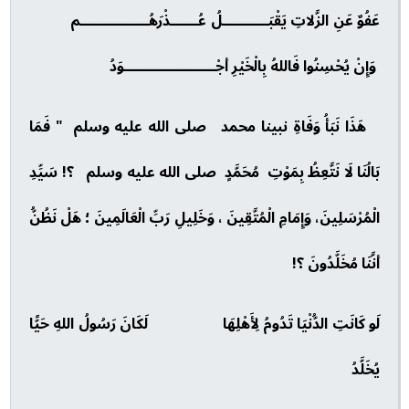
عَفُوٌ عَنِ الزَّلاتِ يَقْبَــــــــــلُ عُــــــذْرَهُـــــــــــــــم
وَإِنْ يُحْسِنُوا فَاللهُ بِالْخَيْرِ أجْــــــــــــــــــــوَدُ
هَذَا نَبَأُ وَفَاةِ نبينا محمد صلى الله عليه وسلم " فَمَا
بَالُنَا لَا نَتَّعِظُ بِمَوْتِ مُحَمَّدٍ صلى الله عليه وسلم ؟! سَيِّدِ
الْمُرْسَلِينَ، وَإِمَامِ الْمُتَّقِينَ ، وَخَلِيلِ رَبِّ الْعَالَمِينَ ؛ هَلْ نَظُنُّ
أنَّنَا مُخَلَّدُونَ ؟!
لَو كَانَتِ الدُّنْيَا تَدُومُ لِأَهْلِهَا لَكَانَ رَسُولُ اللهِ حَيًّا
يُخَلَّدُ