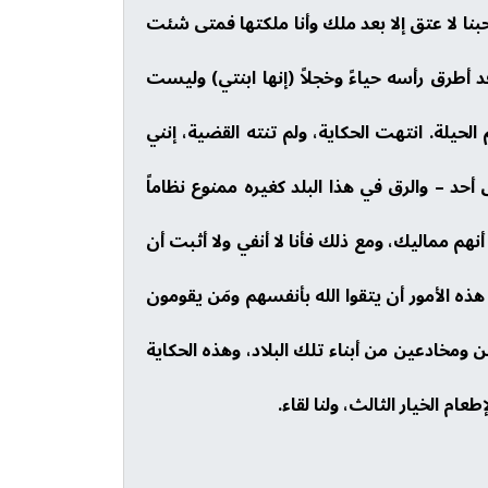
ا لا عتق إلا بعد ملك وأنا ملكتها فمتى شئت
د أطرق رأسه حياءً وخجلاً (إنها ابنتي) وليست
يلة. انتهت الحكاية، ولم تنته القضية، إنني
أحد – والرق في هذا البلد كغيره ممنوع نظاماً
هم مماليك، ومع ذلك فأنا لا أنفي ولا أثبت أن
ه الأمور أن يتقوا الله بأنفسهم ومَن يقومون
ين ومخادعين من أبناء تلك البلاد، وهذه الحكاية
م الخيار الثالث، ولنا لقاء.