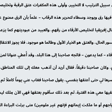
 سبيل الترتيب لا التخيير، وأولى هذه المكفرات عتق الرقبة وتخلي
فيها رق ويوجد وسطاء لتحرير هذه الرقاب – علماً بأن الرق ممنوع عا
ل إفريقيا لتخليص الأرقاء من رقهم، والعبيد من عبوديتهم كما يزع
 الحال، والعتق هو الخيار الأول وطالما هو موجود، فلا يجوز الانتقا
قاء – كما يدعون – فاتجه صاحبنا إلى هذا البلد، وقد أُعطي عنوانا لم
، وكان صاحبنا دقيقاً، فقال أريد أن أذهب معك إلى تلك المناط
ها لي حتى أعتقها بنفسي، يقول صاحبنا فغاب عني يوماً كاملاً ثم 
ها معي هذه الفترة، ثم بعد ذلك سأقوم بعتقها فهي الآن مِلك ليم
واجهم أو ما ملكت إيمانهم فإنهم غير ملومين) متى برئت البراءة