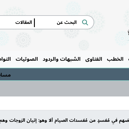
|
الخطب
الفتاوى
الشبهات والردود
الصوتيات
التوا
مسابقة الس
م في مُفسدٍ من مُفسدات الصيام ألا وهو: إتيان الزوجات وهم 