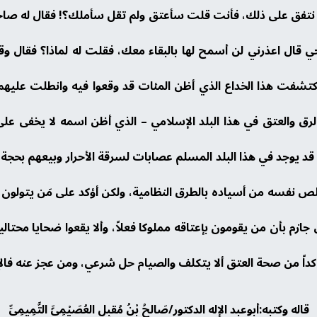
م نتفق على ذلك، فأنت قلت سأعتق ولم تقل سأملك؟! فقال له صاحبن
حي قال اعذرني لن أسمح لها بالبقاء معك، فقلت له لماذا؟ فقال وق
شفت هذا الخداع الذي أظن المئات قد وقعوا فيه وانطلت عليهم الح
لرق والعتق في هذا البلد الإسلامي – الذي أظن اسمه لا يخفى على 
د يوجد في هذا البلد المسلم عصابات لسرقة الأحرار وبيعهم بحجة أن
 نفسه من أسياده بالطرق النظامية، ولكن أؤكد على مَن يتولون هذ
ن جازم بأن من يقومون بإعتاقه مملوكا فعلاً، وألا يقعوا ضحايا محتال
داً من صحة العتق ألا يتكلف والصيام حل شرعي، ومن عجز عنه فالإطعا
قاله وكتبه:أبوعبد الإله الدكتور/صَالحُ بْنُ مُقبِلٍ العُصَيْمِيَّ التَّمِيمِيِّ