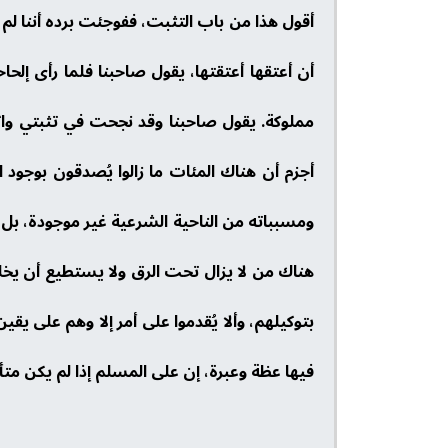
أقول هذا من باب التثبت، ففوجئت برده أننا ل
أن أعتقها أعتقتها، يقول صاحبنا فلما رأى إلحا
مملوكة. يقول صاحبنا وقد نجحت في تثبتي واكت
أجزم أن هناك المئات ما زالوا يُصدقون بوجود ا
ومسبباته من الناحية الشرعية غير موجودة، بل ق
هناك من لا يزال تحت الرق ولا يستطيع أن يخلص
بتوكيلهم، وألا يُقدموا على أمر إلا وهم على يقي
فيها عظة وعبرة، إن على المسلم إذا لم يكن متأك