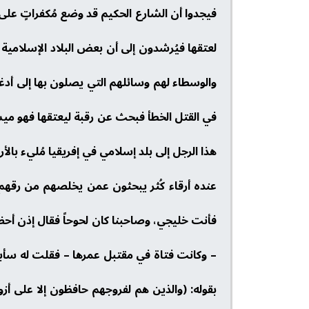
فيجدوا أن الشارع الحكيم قد وضع مُكفراتٍ على
لعتقها فيُرشدون إلى أن بعض البلاد الإسلامية 
والوسطاء لهم وسائلهم التي يصلون بها إلى أدغا
في القتل الخطأ فبحث عن رقبة ليعتقها فهو ميسور
هذا الرجل إلى بلد إسلامي في إفريقيا مُليء بالأر
عنده أرقاء كُثر يبحثون عمن يخلصهم من رقهم
فأنت خليجي، وصاحبنا كان لحوحاً فقال إذن أحضر
– وكانت فتاة في مقتبل عمرها – فقلت له سأبقي
بقوله: (والذين هم لفروجهم حافظون إلا على أز