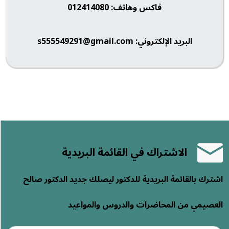
فاكس وهاتف: 012414080
البريد الإلكتروني: s555549291@gmail.com
الاشتراك في القائمة البريدية
اشترك بالقائمة البريدية للدكتور ليصلك جديد الدكتور صالح
العصيمي من المحاضرات والدروس والمواعيد