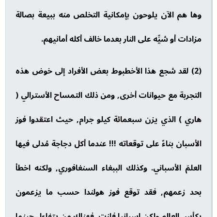
وها هم الآن يلوحون بإمكانية التخلص منه ببيعة بصالة
مزادات أو شيِّه على النار بعدما خالف أكله أمانيهم.
(2) لقد شجع هذا الأخطبوط بعض الأفراد إلى خوض هذه
التجربة مع حيوانات أخرى, ومن ذلك التمساح الأسترالي (
هاري ) الذي يزن سبعمائة كيلو جرام, حيث اعتقدوا فوز
الأسبان بناءً على توقعاته !!! عندما أكل دجاجة مُدلى فيها
العلمَ الأسباني. وكذلك الببغاء السنغافوري, ولكنه اخطأ
بحد زعمهم, فقد توقع فوز هولندا حسب ما يزعمون
بكأس العالم ولكن اسبانيا فازت, فهناك من يتفاءل حينما