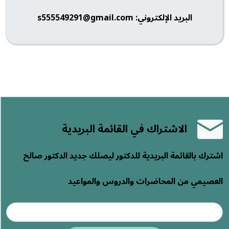
البريد الإلكتروني: s555549291@gmail.com
الاشتراك في القائمة البريدية
اشترك بالقائمة البريدية للدكتور ليصلك جديد الدكتور صالح
العصيمي من المحاضرات والدروس والمواعيد