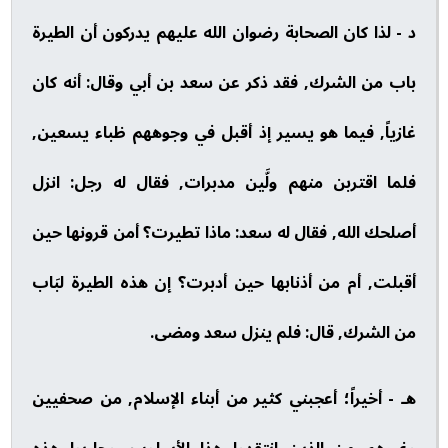
د - لذا كان الصحابة رضوان الله عليهم يدركون أن الطيرة
باب من الشرك, فقد ذكر عن سعد بن أبي وقال: أنه كان
غازياً, فيما هو يسير إذ أقبل في وجوههم ظباء يسعين,
فلما اقتربن منهم ولَّين مدبرات, فقال له رجل: انزل
أصلحك الله, فقال له سعد: ماذا تطيرت؟ أمن قرونها حين
أقبلت, أم من أذنابها حين أدبرت؟ إن هذه الطيرة لبَاب
من الشرك, قال: فلم ينزل سعد ومضى.
هـ - أخيراً؛ أعجبني كثير من أبناء الإسلام, من صحفيين