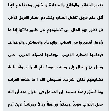
تغيير الحقائق والوقائع والسعادة والشؤم, وهكذا هم فإذا
أكل علم فريق تفاءل أنصاره وتشاءم أنصار الفريق الآخر,
بل تطور بهم الحال إلى تشاؤمهم من طيور بذاتها إذا ما
رأوها, فتطيروا من الغراب, والبومة, والخفاش, والوطواط,
فبعضها لمنظره الكئيب, وبعضها لصوته الحزين, حتى
وصل بهم الحال إلى وصف البومة بأم الخراب, وأمَّا قمة
تشاؤمهم فكان الغراب, فسبحان الله ! ما علاقة الغراب
وما تشؤوم منه بسببه. إن المتأمل في القرآن يجد أن الله
جعل الغراب مؤدباً ومذكراً وواعظاً ودالاً ومرشداً لابن آدم