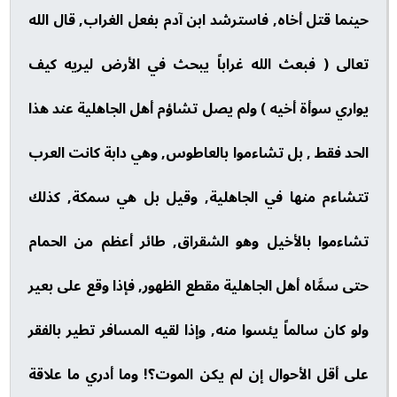
حينما قتل أخاه, فاسترشد ابن آدم بفعل الغراب, قال الله
تعالى ( فبعث الله غراباً يبحث في الأرض ليريه كيف
يواري سوأة أخيه ) ولم يصل تشاؤم أهل الجاهلية عند هذا
الحد فقط , بل تشاءموا بالعاطوس, وهي دابة كانت العرب
تتشاءم منها في الجاهلية, وقيل بل هي سمكة, كذلك
تشاءموا بالأخيل وهو الشقراق, طائر أعظم من الحمام
حتى سمَّاه أهل الجاهلية مقطع الظهور, فإذا وقع على بعير
ولو كان سالماً يئسوا منه, وإذا لقيه المسافر تطير بالفقر
على أقل الأحوال إن لم يكن الموت؟! وما أدري ما علاقة