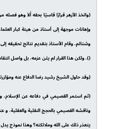
(واتخذ الأزهر قرارًا قاسيًا بحقه أَلاَ وهو ف
وإهانات موجهة إلى أستاذ من هيئة كبار العلم
()، ولكن هذا القرار لم يثن عزمه، بل واصل انتق
(وقد حاول الشيخ رشيد رضا الدفاع عنه ومؤازرته
(ثم استمر القصيمي في دفاعه عن الإسلام، وت
وناقشه القصيمي بالحجج النقلية والعقلية، و ع
يتعذر ذلك على الله وملائكته؟ وهذا نموذج يدل ع