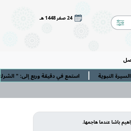
24 صفر 1448 هـ
صل
|
وية
استمع في دقيقة وربع إلى: " الشرك الأصغر" 