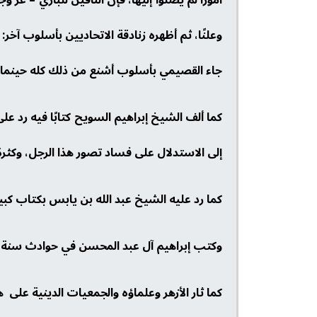
وعلنًا، ثم أظهره زنادقة الاتحاديين بأسلوب آخر
جاء القصيمي بأسلوب أشنع من ذلك كله حينما زعم
كما ألف الشيخ إبراهيم السويح كتابًا فيه رد 
إلى الاستدلال على فساد تصور هذا الرجل، وكثرة 
كما رد عليه الشيخ عبد الله بن يابس بكتاب كبير 
وكتب إبراهيم آل عبد المحسن في حوادث سنة 1366هـ من تاريخه «تذكرة أولي النهى والفرقان» بعنوان: ذكر ردة عبد الله بن علي القصيمي
كما ثار الأزهر وعلماؤه والجمعيات الدينية على هذ