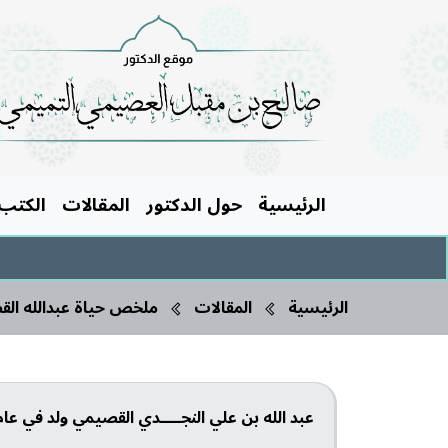
الرئيسية
حول الدكتور
المقالات
الكتب
الرئيسية
المقالات
ملخص حياة عبدالله ال
عبد الله بن علي النجــــدي القصيمي ولد في عام 1907م، وتوفي 1996م / 1416هـ، قدم أجداده إلى نجد مع جيش إبراهيم باشا عندما هاجم