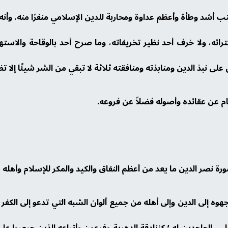
 أشد وطأة وأعظم عداوة ومحاربة للدين الإسلامي منفرًا منه، وأنه 
فترائه، ولا خرف أحد نظير تخريفاته، وما صرح أحد بالوقاحة والاسته
لى نبذ الدين ومنابذته ومنافقته ثلاثة لا تبقي من الشر شيئًا إلا ت
ام عن عقائده وأصوله فضلاً عن فروعه.
هوه إلى الدين وإلى أهله من جميع ألوان الشبه التي تدعو إلى الكفر
 وجل – الجاحدين له ؛ كزنادقة الدهرية وفرعون وأتباعه الذين حرصوا 