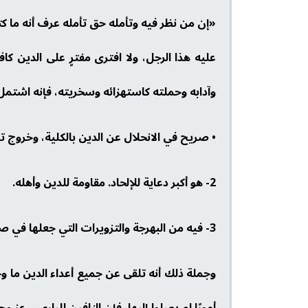
«إن من نظر فيه وتأمله حق تأمله عرف أنه ما كتب
عليه هذا الرجل، ولا افترى مفترٍ على الدين كا
وآدابه وحملته كاستهزائه وسخريته، فإنه اشتمل ع
• صريح في الانحلال عن الدين بالكلية، وخروج ت
2- هو أكبر دعاية للإلحاد. مقاومة للدين وأهله.
3- فيه من البهرجة والتزويرات التي جعلها في صورة نصر الدين ما يعد من أعظم النفاق والكيد والمكر للإسلام وأهله + "().
وجملة ذلك أنه تلقى عن جميع أعداء الدين ما وج
أمورًا لم يصلوا إليها، فإن النافين للباري – عز