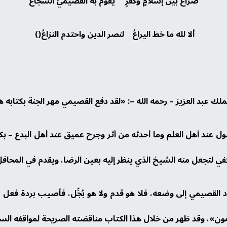
صراعٌ بَين إسلامٍ وكفرٍ يقوم به القصيميُّ الشجاعُ
ألا لله ما خط اليراعُ لنصر الدين واحتدم النزاعُ()
ك عبد العزيز – رحمه الله –: «لقد دفع القصيمي مهر الجنة بكتابه هذ
ول عند أهل العلم وما أحدثه من أثر وجرح عميق عند أهل البدع – ب
كفي لتجعل منه الشيخ الذي ينظر إليه بعين الرضا، ويقدم في المحاف
 القصيمي إلى وضعه، فلا هو قدم ولا هو بُجِّل، فأصيب بردة فعل 
ون»، وقد ظهر من خلال هذا الكتاب مناقضته الصريحة لمواقفه السا