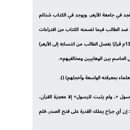
 نجد في جامعة الأزهر، ويوجد في الكتاب شتائم
ق ضد الطالب فيما تضمنه الكتاب من افتراءات
وشتائم، وقام الأستاذ بتقديم نتائج تحقيقه إلى مجلس إدارة الأزهر والتي قررت في جلستها المنعقدة في 13/9/1932م قرارًا بفصل الطالب من انتسابه إلى الأزهر)
صل الحاسم بين الوهابيين ومخالفيهم».
علماء بمعرفته الواسعة وأخجلهم) ().
ول ×، ولم يثبت للرسول× إلا معجزة القرآن،
 إن أي جراح يملك القدرة على فتح الصدر، فلم