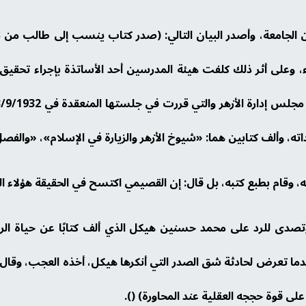
صله من الجامعة، وأصدر البيان التالي: (صدر كتاب ينسب إلى طالب من
اء، وعلى أثر ذلك كلفت هيئة المدرسين أحد الأساتذة بإجراء تحقي
اداته، وألف كتابين هما: «شيوخ الأزهر والزيارة في الإسلام»، «والف
، وقام بطبع كتبه، بل قال: إن القصيمي اكتسح في الحقيقة هؤلاء ال
صدى للرد على محمد حسنين هيكل الذي ألف كتابًا عن حياة الرس
ندما تعرض لحادثة شق الصدر التي أنكرها هيكل، أخذه العجب، وقال:
لى قوة حججه العقلية عند المحاورة) ().